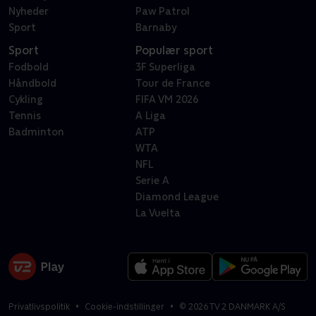
Nyheder
Paw Patrol
Sport
Barnaby
Sport
Populær sport
Fodbold
3F Superliga
Håndbold
Tour de France
Cykling
FIFA VM 2026
Tennis
A Liga
Badminton
ATP
WTA
NFL
Serie A
Diamond League
La Vuelta
Privatlivspolitik
Cookie-indstillinger
©
2026
TV 2 DANMARK A/S