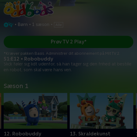
•
Børn
•
1 sæson
•
Prøv TV 2 Play*
*Kræver pakken Basis. Administrer dit abonnement på Mit TV 2.
S1:E12 • Robobuddy
Slick føler sig lidt udenfor, så han tager sig den frihed at bestille
en robot, som skal være hans ven.
Sæson 1
12. Robobuddy
13. Skraldekunst