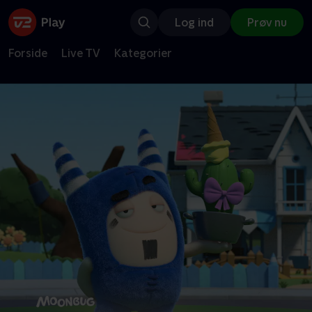
Log ind
Prøv nu
Forside
Live TV
Kategorier