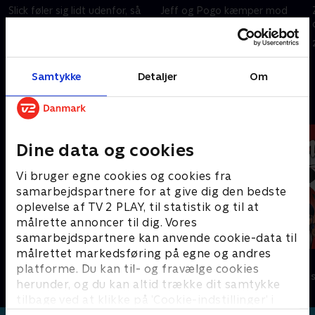
Slick føler sig lidt udenfor, så
Jeff og Pogo kæmper mod
han tager sig den frihed at
hinanden, da de bliver uvenner i
bestille en robot, som skal
Jeffs kunsttime.
være hans ven.
2. august 2025 • 7 min
2. august 2025 • 7 min
Samtykke
Detaljer
Om
Andre så også
Dine data og cookies
Vi bruger egne cookies og cookies fra
samarbejdspartnere for at give dig den bedste
oplevelse af TV 2 PLAY, til statistik og til at
målrette annoncer til dig. Vores
samarbejdspartnere kan anvende cookie-data til
målrettet markedsføring på egne og andres
Minibods
Miraculous
platforme. Du kan til- og fravælge cookies
Børneserier • 1 sæsoner
Børneserier • 3
herunder, og du kan altid trække dit samtykke
tilbage ved at klikke på ’Cookie-indstillinger’ i
bunden af siden. Læs mere om hvordan TV 2