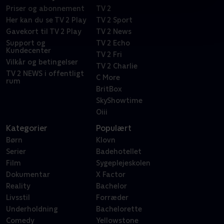
Priser og abonnement
TV 2
Her kan du se TV 2 Play
TV 2 Sport
Gavekort til TV 2 Play
TV 2 News
Support og
TV 2 Echo
Kundecenter
TV 2 Fri
Vilkår og betingelser
TV 2 Charlie
TV 2 NEWS i offentligt
C More
rum
BritBox
SkyShowtime
Oiii
Kategorier
Populært
Børn
Klovn
Serier
Badehotellet
Film
Sygeplejeskolen
Dokumentar
X Factor
Reality
Bachelor
Livsstil
Forræder
Underholdning
Bachelorette
Comedy
Yellowstone