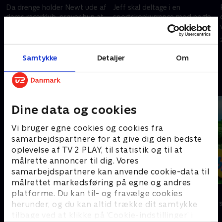
Da drenge holder Newt ude af
Jeff skal deltage i en
deres racerklub, prøver hun at
sportskonkurrence mod nogle
slå dem på deres egen bane.
alt for konkurrencemindede
Greybods.
2. august 2025 • 7 min
2. august 2025 • 7 min
Samtykke
Detaljer
Om
Andre så også
Dine data og cookies
Vi bruger egne cookies og cookies fra
samarbejdspartnere for at give dig den bedste
oplevelse af TV 2 PLAY, til statistik og til at
målrette annoncer til dig. Vores
samarbejdspartnere kan anvende cookie-data til
målrettet markedsføring på egne og andres
Minibods
Teletubbies
platforme. Du kan til- og fravælge cookies
Børneserier • 1 sæsoner
Børneserier • 2
herunder, og du kan altid trække dit samtykke
tilbage ved at klikke på ’Cookie-indstillinger’ i