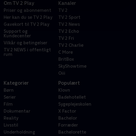
Om TV 2 Play
Kanaler
Priser og abonnement
TV 2
Her kan du se TV 2 Play
TV 2 Sport
Gavekort til TV 2 Play
TV 2 News
Support og
TV 2 Echo
Kundecenter
TV 2 Fri
Vilkår og betingelser
TV 2 Charlie
TV 2 NEWS i offentligt
C More
rum
BritBox
SkyShowtime
Oiii
Kategorier
Populært
Børn
Klovn
Serier
Badehotellet
Film
Sygeplejeskolen
Dokumentar
X Factor
Reality
Bachelor
Livsstil
Forræder
Underholdning
Bachelorette