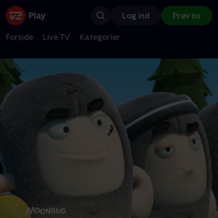
Log ind
Prøv nu
Forside
Live TV
Kategorier