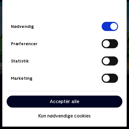
bunden af siden. Læs mere om hvordan TV 2
behandler dine oplysninger i
TV 2s privatlivspolitik
.
Samtykkevalg
Nødvendig
Præferencer
Statistik
Marketing
Om Oddbods
Følg syv venner, der prøver at overleve hverdagens
farer, mens helt almindelige situationer forvandler
Acceptér alle
sig til utrolige hændelser.
Kun nødvendige cookies