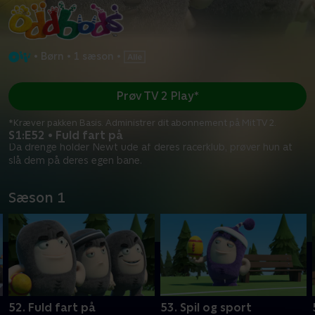
•
Børn
•
1 sæson
•
Prøv TV 2 Play*
*Kræver pakken Basis. Administrer dit abonnement på Mit TV 2.
S1:E52 • Fuld fart på
Da drenge holder Newt ude af deres racerklub, prøver hun at
slå dem på deres egen bane.
Sæson 1
52. Fuld fart på
53. Spil og sport