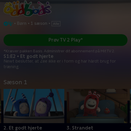
•
Børn
•
1 sæson
•
Prøv TV 2 Play*
*Kræver pakken Basis. Administrer dit abonnement på Mit TV 2.
S1:E2 • Et godt hjerte
Newt beslutter, at Zee ikke er i form og har hårdt brug for
træning.
Sæson 1
2. Et godt hjerte
3. Strandet