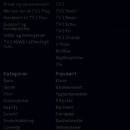
Priser og abonnement
TV 2
Her kan du se TV 2 Play
TV 2 Sport
Gavekort til TV 2 Play
TV 2 News
Support og
TV 2 Echo
Kundecenter
TV 2 Fri
Vilkår og betingelser
TV 2 Charlie
TV 2 NEWS i offentligt
C More
rum
BritBox
SkyShowtime
Oiii
Kategorier
Populært
Børn
Klovn
Serier
Badehotellet
Film
Sygeplejeskolen
Dokumentar
X Factor
Reality
Bachelor
Livsstil
Forræder
Underholdning
Bachelorette
Comedy
Yellowstone