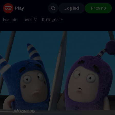
Log ind
Prøv nu
Forside
Live TV
Kategorier