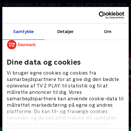
e
Newt beslutter, at Zee ikke er i
Pogo og Jeff er strandet på en
form og har hårdt brug for
øde ø.
træning.
2. august 2025 • 7 min
2. august 2025 • 7 min
Samtykke
Detaljer
Om
Andre så også
Dine data og cookies
Vi bruger egne cookies og cookies fra
samarbejdspartnere for at give dig den bedste
oplevelse af TV 2 PLAY, til statistik og til at
målrette annoncer til dig. Vores
samarbejdspartnere kan anvende cookie-data til
målrettet markedsføring på egne og andres
Minibods
Miraculous
platforme. Du kan til- og fravælge cookies
Børneserier • 1 sæsoner
Børneserier • 3
herunder, og du kan altid trække dit samtykke
tilbage ved at klikke på ’Cookie-indstillinger’ i
bunden af siden. Læs mere om hvordan TV 2