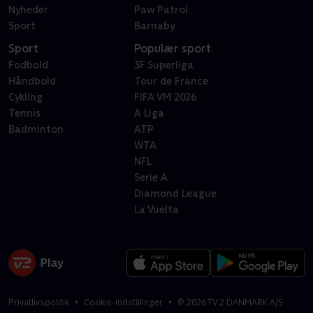
Nyheder
Paw Patrol
Sport
Barnaby
Sport
Populær sport
Fodbold
3F Superliga
Håndbold
Tour de France
Cykling
FIFA VM 2026
Tennis
A Liga
Badminton
ATP
WTA
NFL
Serie A
Diamond League
La Vuelta
Privatlivspolitik
Cookie-indstillinger
©
2026
TV 2 DANMARK A/S