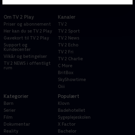
Om TV 2 Play
Kanaler
Priser og abonnement
TV 2
Her kan du se TV 2 Play
TV 2 Sport
Gavekort til TV 2 Play
TV 2 News
Support og
TV 2 Echo
Kundecenter
TV 2 Fri
Vilkår og betingelser
TV 2 Charlie
TV 2 NEWS i offentligt
C More
rum
BritBox
SkyShowtime
Oiii
Kategorier
Populært
Børn
Klovn
Serier
Badehotellet
Film
Sygeplejeskolen
Dokumentar
X Factor
Reality
Bachelor