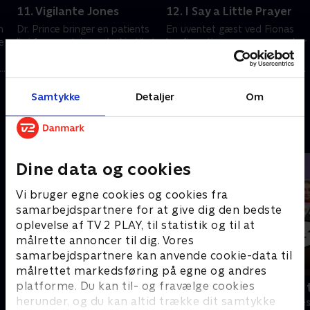
11. Vigilante Jones
12. I Say a Little Prayer
n
Dr. Prince bringer en patients
En uventet gæst ved Fionas
e
liv i fare, og tvinger Jackie til at
konfirmationsprøve overrasker
udføre arbejdet alene. Eddie er
alle. Jackie får tilbudt job på
i problemer, og det kan få
Bellevue, men hun vil have Zoey
mme
betydning for Jackie.
med.
1. juli 2021 • 27 min
1. juli 2021 • 28 min
Samtykke
Detaljer
Om
Andre så også
Dine data og cookies
Vi bruger egne cookies og cookies fra
samarbejdspartnere for at give dig den bedste
oplevelse af TV 2 PLAY, til statistik og til at
målrette annoncer til dig. Vores
samarbejdspartnere kan anvende cookie-data til
målrettet markedsføring på egne og andres
platforme. Du kan til- og fravælge cookies
Robssons (dansk tale)
Bert (dansk 
herunder, og du kan altid trække dit samtykke
Komedie • 1 sæsoner
Komedie • 1 sæ