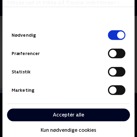
tilbage ved at klikke på ’Cookie-indstillinger’ i
bunden af siden. Læs mere om hvordan TV 2
behandler dine oplysninger i
TV 2s privatlivspolitik
.
Samtykkevalg
Nødvendig
Præferencer
Statistik
Marketing
Om Nurse Jackie
Hun lyver, snyder og stjæler, hun lider, narrer sine
Acceptér alle
venner, sluger piller og knuser hjerter. Men du er på
hendes side.
Kun nødvendige cookies