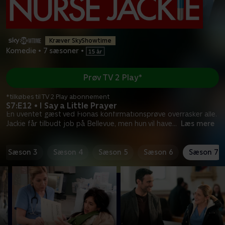
Kræver SkyShowtime
Komedie
•
7 sæsoner
•
Prøv TV 2 Play*
*tilkøbes til TV 2 Play abonnement
S7:E12 • I Say a Little Prayer
En uventet gæst ved Fionas konfirmationsprøve overrasker alle.
Jackie får tilbudt job på Bellevue, men hun vil have
...
Læs mere
Sæson 3
Sæson 4
Sæson 5
Sæson 6
Sæson 7