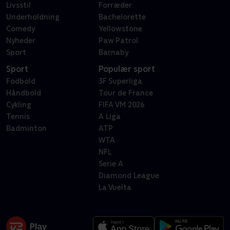
Livsstil
Forræder
Underholdning
Bachelorette
Comedy
Yellowstone
Nyheder
Paw Patrol
Sport
Barnaby
Sport
Populær sport
Fodbold
3F Superliga
Håndbold
Tour de France
Cykling
FIFA VM 2026
Tennis
A Liga
Badminton
ATP
WTA
NFL
Serie A
Diamond League
La Vuelta