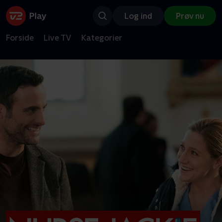
Log ind
Prøv nu
Forside
Live TV
Kategorier