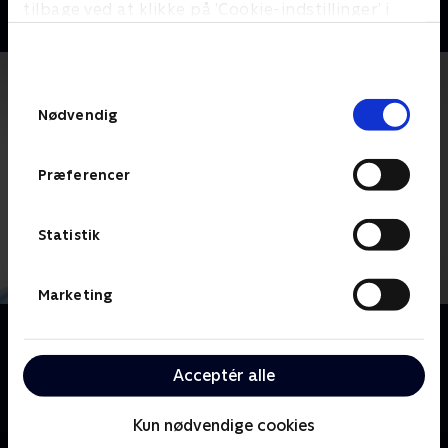
tilbage ved at klikke på ’Cookie-indstillinger’ i
bunden af siden. Læs mere om hvordan TV 2
behandler dine oplysninger i
TV 2s privatlivspolitik
.
Samtykkevalg
Nødvendig
Præferencer
Statistik
Marketing
Om Nurse Jackie
Hun lyver, snyder og stjæler, hun lider, narrer sine
Acceptér alle
venner, sluger piller og knuser hjerter. Men du er på
hendes side.
Kun nødvendige cookies