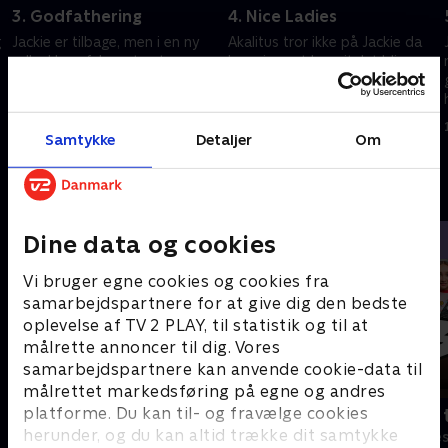
3. Godfathering
4. Nice Ladies
g
Jackie er tilbage, men i en ny
Akalitus tror ikke på Jackie da
rolle. Hun afslører to store
hun siger, at hospitalet bliver
hemmeligheder. Carrie
solgt. Carrie møder Coops frieri
tilbageholder ting for Coop.
med en uventet reaktion.
1. juli 2021 • 27 min
1. juli 2021 • 25 min
Samtykke
Detaljer
Om
Andre så også
Dine data og cookies
Vi bruger egne cookies og cookies fra
samarbejdspartnere for at give dig den bedste
oplevelse af TV 2 PLAY, til statistik og til at
målrette annoncer til dig. Vores
samarbejdspartnere kan anvende cookie-data til
målrettet markedsføring på egne og andres
platforme. Du kan til- og fravælge cookies
Robssons (dansk tale)
Bert (dansk 
herunder, og du kan altid trække dit samtykke
Komedie • 1 sæsoner
Komedie • 1 sæ