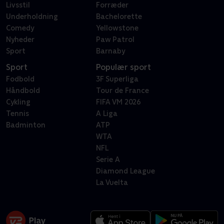
Livsstil
Forræder
Underholdning
Bachelorette
Comedy
Yellowstone
Nyheder
Paw Patrol
Sport
Barnaby
Sport
Populær sport
Fodbold
3F Superliga
Håndbold
Tour de France
Cykling
FIFA VM 2026
Tennis
A Liga
Badminton
ATP
WTA
NFL
Serie A
Diamond League
La Vuelta