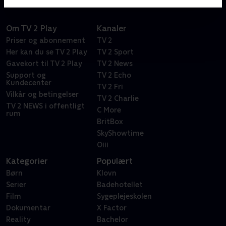
Om TV 2 Play
Kanaler
Priser og abonnement
TV 2
Her kan du se TV 2 Play
TV 2 Sport
Gavekort til TV 2 Play
TV 2 News
Support og
TV 2 Echo
Kundecenter
TV 2 Fri
Vilkår og betingelser
TV 2 Charlie
TV 2 NEWS i offentligt
C More
rum
BritBox
SkyShowtime
Oiii
Kategorier
Populært
Børn
Klovn
Serier
Badehotellet
Film
Sygeplejeskolen
Dokumentar
X Factor
Reality
Bachelor