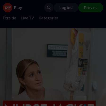
Log ind
Prøv nu
Forside
Live TV
Kategorier