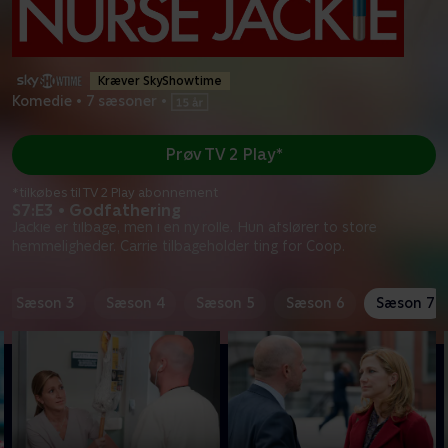
Kræver SkyShowtime
Komedie
•
7 sæsoner
•
Prøv TV 2 Play*
*tilkøbes til TV 2 Play abonnement
S7:E3 • Godfathering
Jackie er tilbage, men i en ny rolle. Hun afslører to store
hemmeligheder. Carrie tilbageholder ting for Coop.
Sæson 3
Sæson 4
Sæson 5
Sæson 6
Sæson 7