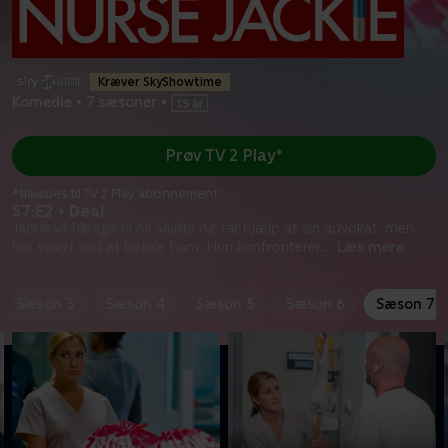
Kræver SkyShowtime
Komedie
•
7 sæsoner
•
Prøv TV 2 Play*
*tilkøbes til TV 2 Play abonnement
S7:E2 • Deal
Jackie vil tilbage til All Saints og får hjælp af sin advokat, men
har svært ved at betale ham. Hun konfronterer
...
Læs mere
Sæson 3
Sæson 4
Sæson 5
Sæson 6
Sæson 7