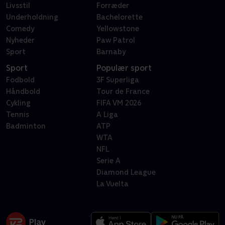
Livsstil
Forræder
Underholdning
Bachelorette
Comedy
Yellowstone
Nyheder
Paw Patrol
Sport
Barnaby
Sport
Populær sport
Fodbold
3F Superliga
Håndbold
Tour de France
Cykling
FIFA VM 2026
Tennis
A Liga
Badminton
ATP
WTA
NFL
Serie A
Diamond League
La Vuelta