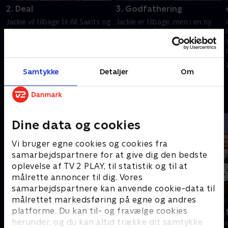
2. Deal
3. Godfathering
Jackie vil tilbage til All Saints og
Jackie er tilbage, men i en ny
får hjælp af sin advokat, men
rolle. Hun afslører to store
har svært ved at betale ham.
hemmeligheder. Carrie
Hun konfronterer Kevin. Zoey
tilbageholder ting for Coop.
har det svært med Jackies
1. juli 2021 • 27 min
1. juli 2021 • 27 min
retur.
Samtykke
Detaljer
Om
Andre så også
Dine data og cookies
Vi bruger egne cookies og cookies fra
samarbejdspartnere for at give dig den bedste
oplevelse af TV 2 PLAY, til statistik og til at
målrette annoncer til dig. Vores
samarbejdspartnere kan anvende cookie-data til
målrettet markedsføring på egne og andres
platforme. Du kan til- og fravælge cookies
Robssons (dansk tale)
Bert (dansk 
herunder, og du kan altid trække dit samtykke
Komedie • 1 sæsoner
Komedie • 1 sæ