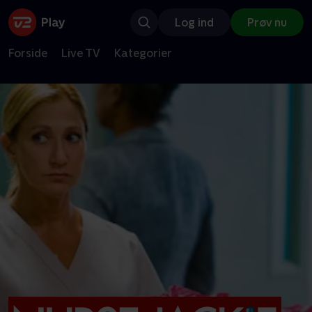
Log ind
Prøv nu
Forside
Live TV
Kategorier