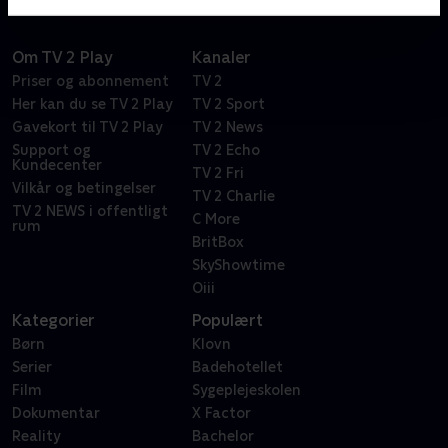
Om TV 2 Play
Kanaler
Priser og abonnement
TV 2
Her kan du se TV 2 Play
TV 2 Sport
Gavekort til TV 2 Play
TV 2 News
Support og
TV 2 Echo
Kundecenter
TV 2 Fri
Vilkår og betingelser
TV 2 Charlie
TV 2 NEWS i offentligt
C More
rum
BritBox
SkyShowtime
Oiii
Kategorier
Populært
Børn
Klovn
Serier
Badehotellet
Film
Sygeplejeskolen
Dokumentar
X Factor
Reality
Bachelor