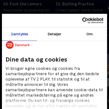
10. Fuck the Lemurs
11. Batting Practice
Grace beder sin psykolog om
O'Hara hjælper Jackie med at
medicin. Jackie kommer i
trappe ned. Kevin er
karantæne på baggrund af de
undvigende. Præsidentfruens
stjålne stoffer. Coop laver
besøg går i vasken. Zoey holder
bryllupsforberedelser.
fest.
1. juli 2021 • 27 min
1. juli 2021 • 27 min
Samtykke
Detaljer
Om
Andre så også
Dine data og cookies
Vi bruger egne cookies og cookies fra
samarbejdspartnere for at give dig den bedste
oplevelse af TV 2 PLAY, til statistik og til at
målrette annoncer til dig. Vores
samarbejdspartnere kan anvende cookie-data til
målrettet markedsføring på egne og andres
platforme. Du kan til- og fravælge cookies
Robssons (dansk tale)
Bert (dansk 
herunder, og du kan altid trække dit samtykke
Komedie • 1 sæsoner
Komedie • 1 sæ