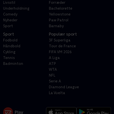
Livsstil
Forræder
Underholdning
Bachelorette
Comedy
Yellowstone
Nyheder
Paw Patrol
Sport
Barnaby
Sport
Populær sport
Fodbold
3F Superliga
Håndbold
Tour de France
Cykling
FIFA VM 2026
Tennis
A Liga
Badminton
ATP
WTA
NFL
Serie A
Diamond League
La Vuelta