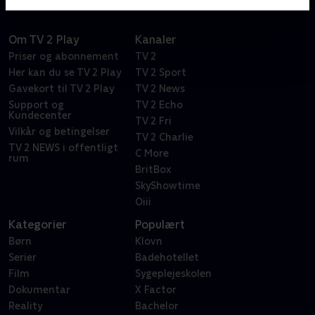
Om TV 2 Play
Kanaler
Priser og abonnement
TV 2
Her kan du se TV 2 Play
TV 2 Sport
Gavekort til TV 2 Play
TV 2 News
Support og
TV 2 Echo
Kundecenter
TV 2 Fri
Vilkår og betingelser
TV 2 Charlie
TV 2 NEWS i offentligt
C More
rum
BritBox
SkyShowtime
Oiii
Kategorier
Populært
Børn
Klovn
Serier
Badehotellet
Film
Sygeplejeskolen
Dokumentar
X Factor
Reality
Bachelor