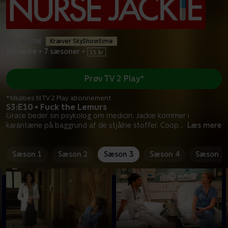
Kræver SkyShowtime
Komedie
•
7 sæsoner
•
Prøv TV 2 Play*
*tilkøbes til TV 2 Play abonnement
S3:E10 • Fuck the Lemurs
Grace beder sin psykolog om medicin. Jackie kommer i
karantæne på baggrund af de stjålne stoffer. Coop
...
Læs mere
Sæson 1
Sæson 2
Sæson 3
Sæson 4
Sæson 5