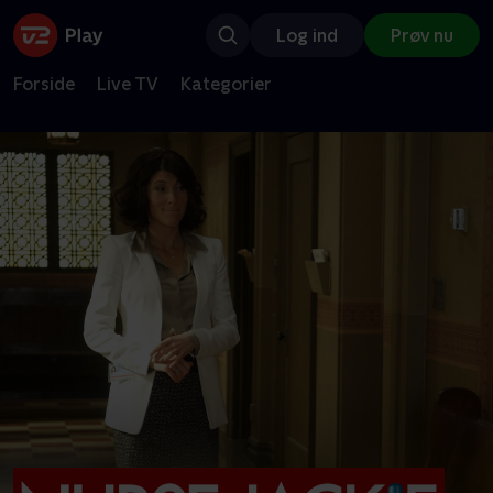
Log ind
Prøv nu
Forside
Live TV
Kategorier