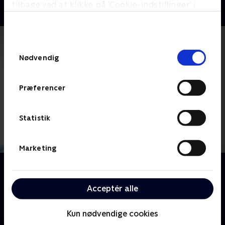
tilbage ved at klikke på ’Cookie-indstillinger’ i
bunden af siden. Læs mere om hvordan TV 2
behandler dine oplysninger i
TV 2s privatlivspolitik
.
Samtykkevalg
Nødvendig
Præferencer
Statistik
Marketing
Om Nurse Jackie
Hun lyver, snyder og stjæler, hun lider, narrer sine
Acceptér alle
venner, sluger piller og knuser hjerter. Men du er på
hendes side.
Kun nødvendige cookies