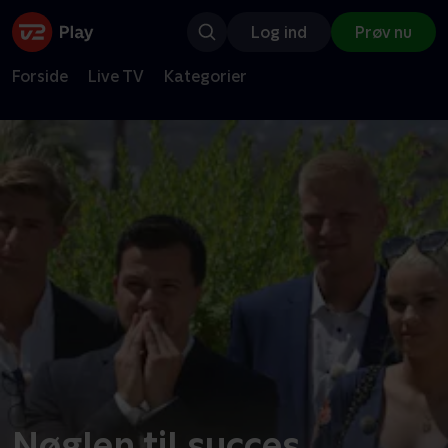
Log ind
Prøv nu
Forside
Live TV
Kategorier
Nøglen til succes