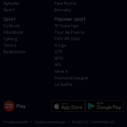
Nyheder
Paw Patrol
Sport
Barnaby
Sport
Populær sport
Fodbold
3F Superliga
Håndbold
Tour de France
Cykling
FIFA VM 2026
Tennis
A Liga
Badminton
ATP
WTA
NFL
Serie A
Diamond League
La Vuelta
Privatlivspolitik
Cookie-indstillinger
©
2026
TV 2 DANMARK A/S