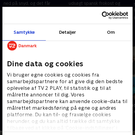
ned på snyd, og det får
udsøgt spansk frokost og
voldsomme konsekvenser i det
tester deres sociale evner. Men
glamourøse luksuskollektiv.
tre tavse typer har svært ved
Flere viser deres sande ansigt
at smide hæmningerne og
3. oktober 2019 • 44 min
10. oktober 2019 • 43 min
og spidse albuer.
slippe kontrollen.
Samtykke
Detaljer
Om
Andre så også
Dine data og cookies
Vi bruger egne cookies og cookies fra
samarbejdspartnere for at give dig den bedste
oplevelse af TV 2 PLAY, til statistik og til at
målrette annoncer til dig. Vores
samarbejdspartnere kan anvende cookie-data til
Diamantfamilien
Søstrene Ho
målrettet markedsføring på egne og andres
Reality • 8 sæsoner
Reality • 1 sæso
platforme. Du kan til- og fravælge cookies
herunder, og du kan altid trække dit samtykke
tilbage ved at klikke på ’Cookie-indstillinger’ i
bunden af siden. Læs mere om hvordan TV 2