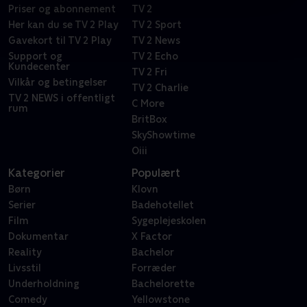
Priser og abonnement
TV 2
Her kan du se TV 2 Play
TV 2 Sport
Gavekort til TV 2 Play
TV 2 News
Support og
TV 2 Echo
Kundecenter
TV 2 Fri
Vilkår og betingelser
TV 2 Charlie
TV 2 NEWS i offentligt
C More
rum
BritBox
SkyShowtime
Oiii
Kategorier
Populært
Børn
Klovn
Serier
Badehotellet
Film
Sygeplejeskolen
Dokumentar
X Factor
Reality
Bachelor
Livsstil
Forræder
Underholdning
Bachelorette
Comedy
Yellowstone