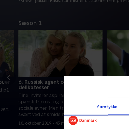
*Kræver pakken Basis. Administrer dit abonnement på Mit
Sæson 1
buer
6. Russisk agent og spanske
7. Gyldn
delikatesser
d på
Endnu en
Tine inviterer aspiranterne på udsøgt
bliver sl
spansk frokost og tester deres
snævrer f
Samtykke
sociale evner. Men tre tavse typer har
s sande
ind med e
svært ved at smide hæmningerne og
17. oktobe
slippe kontrollen.
10. oktober 2019 • 43 min