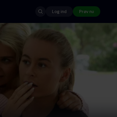
Log ind
Prøv nu