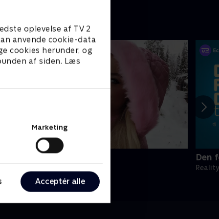
edste oplevelse af TV 2
e kan anvende cookie-data
ge cookies herunder, og
 bunden af siden. Læs
Marketing
iamantfamilien i sneen
Den f
eality • 1 sæsoner
Realit
s
Acceptér alle