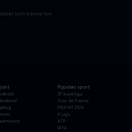
ejobbet som trainee hos
port
Populær sport
odbold
3F Superliga
åndbold
Tour de France
ykling
FIFA VM 2026
ennis
A Liga
adminton
ATP
WTA