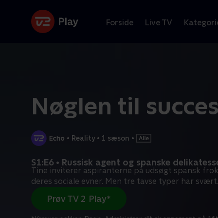
Forside
Live TV
Kategori
Nøglen til succe
•
Reality
•
1 sæson
•
S1:E6 • Russisk agent og spanske delikatess
Tine inviterer aspiranterne på udsøgt spansk frok
deres sociale evner. Men tre tavse typer har svært
Prøv TV 2 Play*