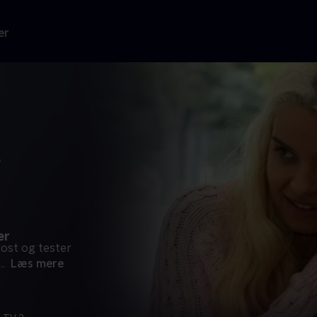
er
s
er
ost og tester
...
Læs mere