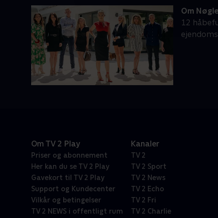
Om Nøglen
12 håbefu
ejendomsm
Om TV 2 Play
Kanaler
Priser og abonnement
TV 2
Her kan du se TV 2 Play
TV 2 Sport
Gavekort til TV 2 Play
TV 2 News
Support og Kundecenter
TV 2 Echo
Vilkår og betingelser
TV 2 Fri
TV 2 NEWS i offentligt rum
TV 2 Charlie