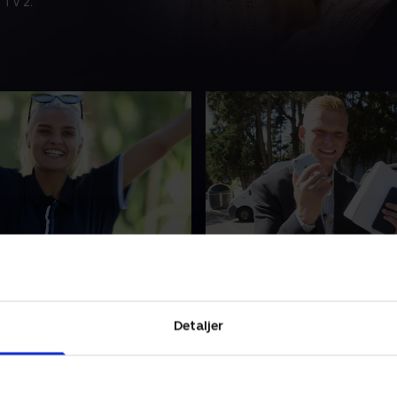
 TV 2.
e golfslag
8. Satsning og konsekve
 ejendomsmæglerdrøm
De unge aspiranter skal stå
ukket, når Tine Hagemeister
ben, når de får til opgave at
eltet af traineekandidater
bolig eller grund, der kan tj
Detaljer
n test ud i hyggegolf.
penge på. Det er nu, de skal 
deres værd.
r 2019 • 44 min
24. oktober 2019 • 43 min