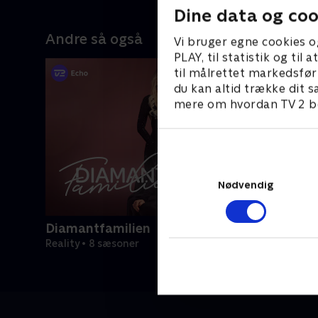
Dine data og coo
Andre så også
Vi bruger egne cookies o
PLAY, til statistik og ti
til målrettet markedsfør
du kan altid trække dit s
mere om hvordan TV 2 be
Nødvendig
Diamantfamilien
Reality • 8 sæsoner