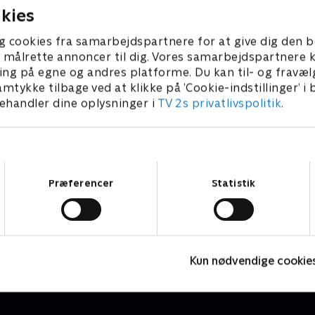
kies
g cookies fra samarbejdspartnere for at give dig den b
l at målrette annoncer til dig. Vores samarbejdspartner
ing på egne og andres platforme. Du kan til- og fravæl
amtykke tilbage ved at klikke på ’Cookie-indstillinger’ i
handler dine oplysninger i
TV 2s privatlivspolitik
.
Samtykkevalg
Præferencer
Statistik
Søstrene Hoss
D
Reality • 1 sæsoner
R
Kun nødvendige cookie