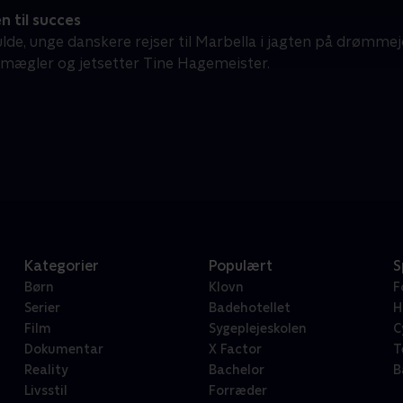
 til succes
lde, unge danskere rejser til Marbella i jagten på drømm
ægler og jetsetter Tine Hagemeister.
Kategorier
Populært
S
Børn
Klovn
F
Serier
Badehotellet
H
Film
Sygeplejeskolen
C
Dokumentar
X Factor
T
Reality
Bachelor
B
Livsstil
Forræder