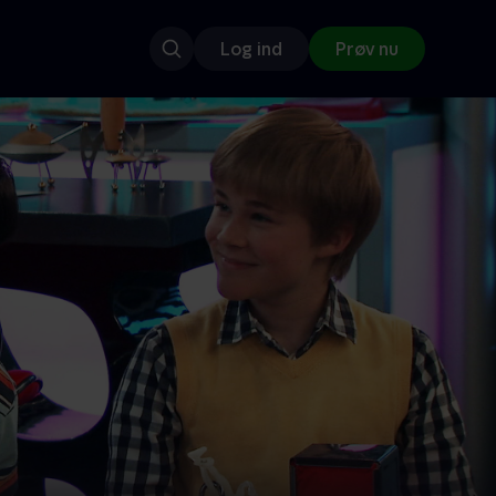
Log ind
Prøv nu