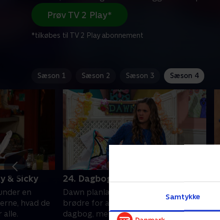
Prøv TV 2 Play*
*tilkøbes til TV 2 Play abonnement
Sæson 1
Sæson 2
Sæson 3
Sæson 4
ky & Sicky
24. Dagbog fra en vred firling
2
 under en
Dawn planlægger hævn mod sine
B
Samtykke
gerne, hvad de
brødre for at have læst hendes
a
 alle.
dagbog, men det kommer ud af
d