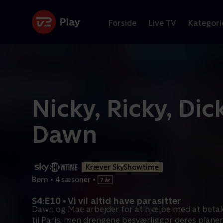
Forside
Live TV
Kategori
Nicky, Ricky, Dic
Dawn
Kræver SkyShowtime
Børn
•
4 sæsoner
•
S4:E10 • Vi vil altid have parasitter
Dawn og Mae arbejder for at hjælpe med at betale
til Paris, men drengene besværliggør deres planer