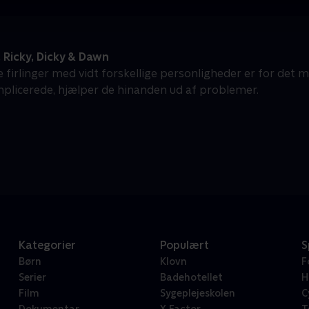
 Ricky, Dicky & Dawn
 firlinger med vidt forskellige personligheder er for det 
mplicerede, hjælper de hinanden ud af problemer.
Kategorier
Populært
S
Børn
Klovn
F
Serier
Badehotellet
H
Film
Sygeplejeskolen
C