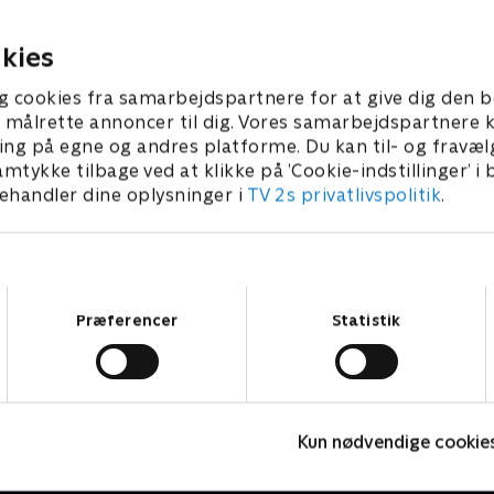
olle.
21. februar 2023 • 21
1. februar 2023 • 21 min
kies
g cookies fra samarbejdspartnere for at give dig den b
l at målrette annoncer til dig. Vores samarbejdspartner
ing på egne og andres platforme. Du kan til- og fravæl
amtykke tilbage ved at klikke på ’Cookie-indstillinger’ i
handler dine oplysninger i
TV 2s privatlivspolitik
.
Samtykkevalg
Præferencer
Statistik
Vicke Viking
M
Kun nødvendige cookie
Børneserier • 1 sæsoner
B