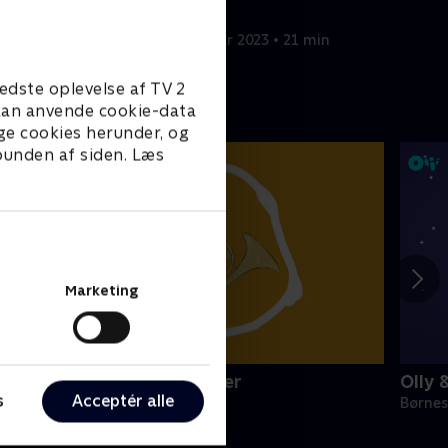
planer.
 min
21. februar 2023 • 21 min
edste oplevelse af TV 2
e kan anvende cookie-data
ge cookies herunder, og
 bunden af siden. Læs
Marketing
initeve: Musikinstrumenter
Olly 
s
Acceptér alle
ørneserier • 1 sæsoner
Børnes