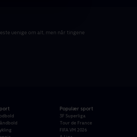
meste uenige om alt, men når tingene
port
Populær sport
odbold
3F Superliga
åndbold
Tour de France
ykling
FIFA VM 2026