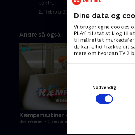
kontrol.
r
21. februar 2023 • 21 min
2
Dine data og coo
Vi bruger egne cookies o
PLAY, til statistik og ti
Andre så også
til målrettet markedsfør
du kan altid trække dit s
mere om hvordan TV 2 be
Nødvendig
Kæmpemaskiner - Slikfabrikken
Børneserier • 1 sæsoner