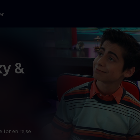
er
ky &
 for en rejse
.