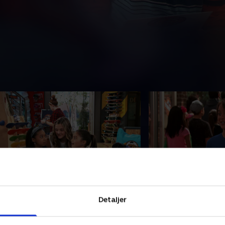
5. Mission: Ustoppelige firlinger
1. Kvartetblogge
ørnene er begejstrede, da en
Firlingerne sætter s
Detaljer
ctionstjerne kommer for at bo hos
Get Sportys café, ef
em, mens han laver research til en
truet af en konkurr