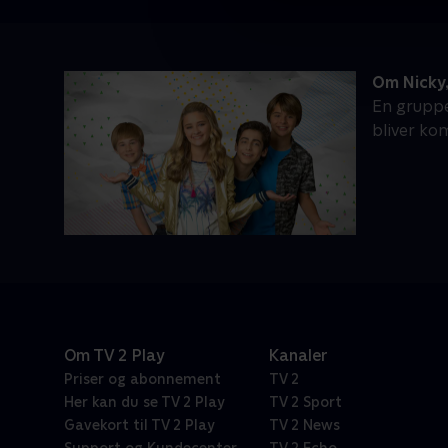
Om Nicky,
En gruppe
bliver ko
Om TV 2 Play
Kanaler
Priser og abonnement
TV 2
Her kan du se TV 2 Play
TV 2 Sport
Gavekort til TV 2 Play
TV 2 News