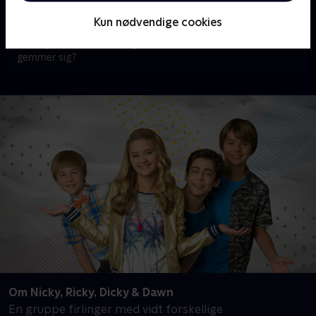
en sjov lille detalje, der giver serien et ekstra pift og gør
hver episode til en lille form for skattejagt. Så næste gang
Kun nødvendige cookies
du sætter dig til rette for at følge firlingernes eventyr, så
hold øje med den farverige ko. Hvem ved, hvor den
gemmer sig?
Om Nicky, Ricky, Dicky & Dawn
En gruppe firlinger med vidt forskellige