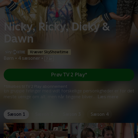
Nicky, Ricky, Dicky &
Dawn
Kræver SkyShowtime
Børn
•
4 sæsoner
•
Prøv TV 2 Play*
*tilkøbes til TV 2 Play abonnement
En gruppe firlinger med vidt forskellige personligheder er for det
meste uenige om alt, men når tingene bliver
...
Læs mere
Sæson 1
Sæson 2
Sæson 3
Sæson 4