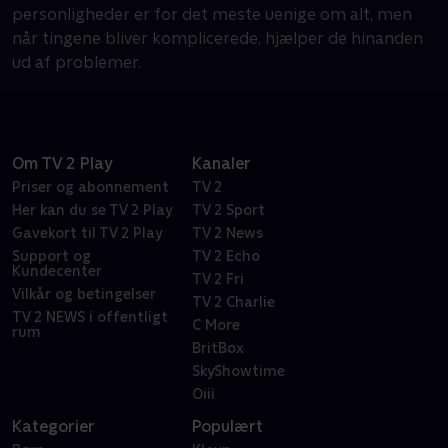
personligheder er for det meste uenige om alt, men
når tingene bliver komplicerede, hjælper de hinanden
ud af problemer.
Om TV 2 Play
Kanaler
Priser og abonnement
TV 2
Her kan du se TV 2 Play
TV 2 Sport
Gavekort til TV 2 Play
TV 2 News
Support og
TV 2 Echo
Kundecenter
TV 2 Fri
Vilkår og betingelser
TV 2 Charlie
TV 2 NEWS i offentligt
C More
rum
BritBox
SkyShowtime
Oiii
Kategorier
Populært