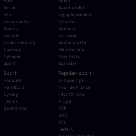
Børn
Klovn
Serier
Badehotellet
Film
Sygeplejeskolen
Dokumentar
X Factor
Reality
Bachelor
Livsstil
Forræder
Underholdning
Bachelorette
Comedy
Yellowstone
Nyheder
Paw Patrol
Sport
Barnaby
Sport
Populær sport
Fodbold
3F Superliga
Håndbold
Tour de France
Cykling
FIFA VM 2026
Tennis
A Liga
Badminton
ATP
WTA
NFL
Serie A