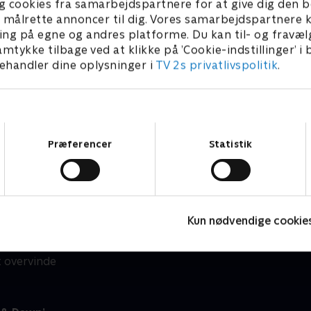
g cookies fra samarbejdspartnere for at give dig den b
l at målrette annoncer til dig. Vores samarbejdspartner
ing på egne og andres platforme. Du kan til- og fravæl
amtykke tilbage ved at klikke på ’Cookie-indstillinger’ i
handler dine oplysninger i
TV 2s privatlivspolitik
.
 forskellige firlinger
Stream ‘Nicky, Ricky, Dic
skende, som på trods af at
Drømmer du om at finde ud 
e forskellige. Hver af de
i 'Nicky, Ricky, Dicky & Daw
 forskellige
serien skal du tilkøbe adga
Samtykkevalg
er og konflikter, men når
SkyShowtime er et tilkøb, d
Præferencer
Statistik
igevel en måde at
– for både store og små. D
har – enten
Basis, Favorit e
yder på nye udfordringer
adgang til eksklusive serie
nem hverdagslivets typiske
er der endda også timevis
 hinanden, lærer de gennem
i vente.
Kun nødvendige cookie
lie. Og det gælder, uanset
me eller større
t overvinde