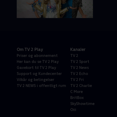
Om TV 2 Play
Kanaler
Priser og abonnement
TV 2
Her kan du se TV 2 Play
TV 2 Sport
Gavekort til TV 2 Play
TV 2 News
Support og Kundecenter
TV 2 Echo
Vilkår og betingelser
TV 2 Fri
TV 2 NEWS i offentligt rum
TV 2 Charlie
C More
BritBox
SkyShowtime
Oiii