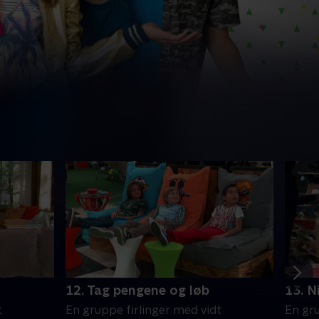
12. Tag pengene og løb
13. N
t
En gruppe firlinger med vidt
En gru