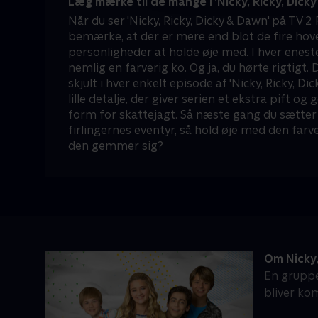
Læg mærke til de mange i ‘Nicky, Ricky, Dick
Når du ser 'Nicky, Ricky, Dicky & Dawn' på TV 2 P
bemærke, at der er mere end blot de fire ho
personligheder at holde øje med. I hver enes
nemlig en farverig ko. Og ja, du hørte rigtigt. 
skjult i hver enkelt episode af 'Nicky, Ricky, Di
lille detalje, der giver serien et ekstra pift og g
form for skattejagt. Så næste gang du sætter d
firlingernes eventyr, så hold øje med den farv
den gemmer sig?
Om Nicky,
En gruppe
bliver ko