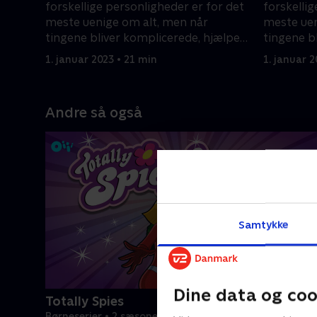
forskellige personligheder er for det
forskellig
meste uenige om alt, men når
meste uen
tingene bliver komplicerede, hjælper
tingene b
de hinanden ud af problemer.
de hinand
1. januar 2023 • 21 min
1. januar 2
Andre så også
Samtykke
Dine data og coo
Totally Spies
Børneserier • 2 sæsoner