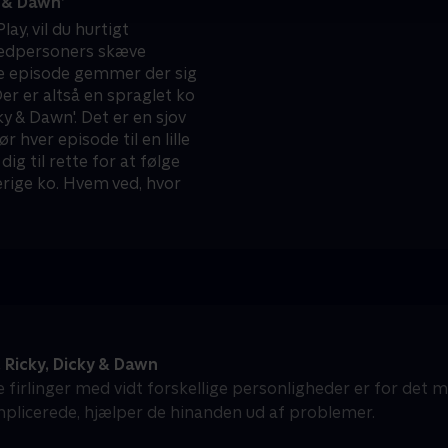
y & Dawn’
lay, vil du hurtigt
vedpersoners skæve
te episode gemmer der sig
Der er altså en spraglet ko
cky & Dawn'. Det er en sjov
ør hver episode til en lille
ig til rette for at følge
erige ko. Hvem ved, hvor
 Ricky, Dicky & Dawn
 firlinger med vidt forskellige personligheder er for det 
mplicerede, hjælper de hinanden ud af problemer.