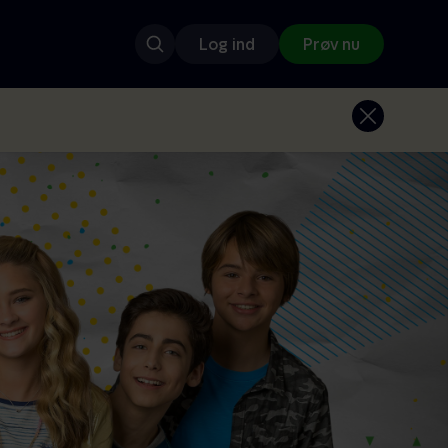
Log ind
Prøv nu