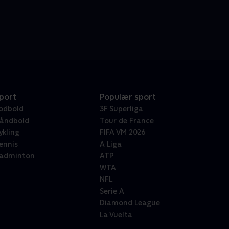
port
Populær sport
odbold
3F Superliga
åndbold
Tour de France
ykling
FIFA VM 2026
ennis
A Liga
adminton
ATP
WTA
NFL
Serie A
Diamond League
La Vuelta