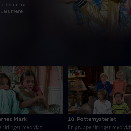
heder er for
Læs mere
ernes Mark
10. Pottemysteriet
 firlinger med vidt
En gruppe firlinger med vid