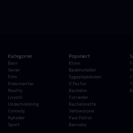
Kategorier
Populært
S
Børn
Klovn
F
Serier
Badehotellet
H
Film
Sygeplejeskolen
C
Dokumentar
X Factor
T
Reality
Bachelor
B
Livsstil
Forræder
Underholdning
Bachelorette
Comedy
Yellowstone
Nyheder
Paw Patrol
Sport
Barnaby