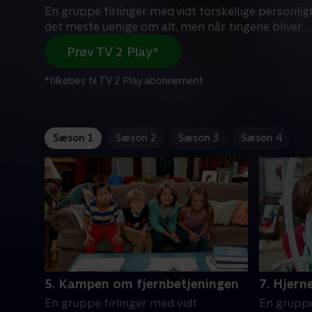
En gruppe firlinger med vidt forskellige personlig
det meste uenige om alt, men når tingene bliver
...
Prøv TV 2 Play*
*tilkøbes til TV 2 Play abonnement
Sæson 1
Sæson 2
Sæson 3
Sæson 4
5. Kampen om fjernbetjeningen
7. Hjern
En gruppe firlinger med vidt
En gruppe