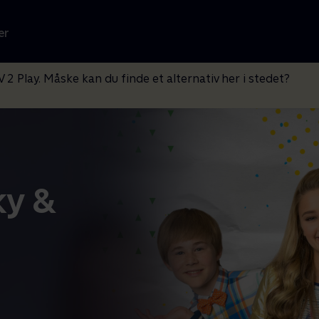
er
V 2 Play. Måske kan du finde et alternativ her i stedet?
ky &