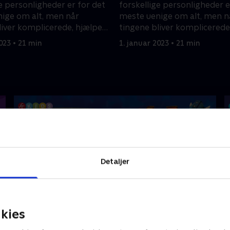
e personligheder er for det
forskellige personligheder e
ige om alt, men når
meste uenige om alt, men n
liver komplicerede, hjælper
tingene bliver komplicerede
en ud af problemer.
de hinanden ud af probleme
023 • 21 min
1. januar 2023 • 21 min
Detaljer
kies
Vicke Viking
O
Børneserier • 1 sæsoner
B