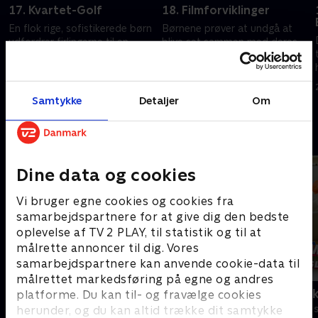
17. Kvartet-Golf
18. Filmforviklinger
En flok rige, sofistikerede børn
Børnene prøver at undgå at
udfordrer firlingerne til en
blive set sammen med deres
minigolfturnering med meget
forældre i biografen for ikke at
på spil.
virke useje.
21. februar 2023 • 21 min
21. februar 2023 • 21 min
Samtykke
Detaljer
Om
Andre så også
Dine data og cookies
Vi bruger egne cookies og cookies fra
samarbejdspartnere for at give dig den bedste
oplevelse af TV 2 PLAY, til statistik og til at
målrette annoncer til dig. Vores
samarbejdspartnere kan anvende cookie-data til
målrettet markedsføring på egne og andres
Se hva jeg kan
Kæmpemaskin
platforme. Du kan til- og fravælge cookies
herunder, og du kan altid trække dit samtykke
Børneserier • 2 sæsoner
Børneserier • 1