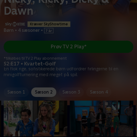
Dawn
Kræver SkyShowtime
Børn
•
4 sæsoner
•
Prøv TV 2 Play*
*tilkøbes til TV 2 Play abonnement
S2:E17 • Kvartet-Golf
En flok rige, sofistikerede børn udfordrer firlingerne til en
minigolfturnering med meget på spil.
Sæson 1
Sæson 2
Sæson 3
Sæson 4