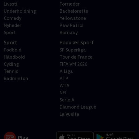
Livsstil
Forræder
Underholdning
Bachelorette
Comedy
Yellowstone
Nyheder
Paw Patrol
Sport
Barnaby
Sport
Populær sport
Fodbold
3F Superliga
Håndbold
Tour de France
Cykling
FIFA VM 2026
Tennis
A Liga
Badminton
ATP
WTA
NFL
Serie A
Diamond League
La Vuelta