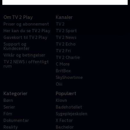
Om TV 2 Play
Kanaler
Priser og abonnement
TV 2
Her kan du se TV 2 Play
TV 2 Sport
Gavekort til TV 2 Play
TV 2 News
Support og
TV 2 Echo
Kundecenter
TV 2 Fri
Vilkår og betingelser
TV 2 Charlie
TV 2 NEWS i offentligt
C More
rum
BritBox
SkyShowtime
Oiii
Kategorier
Populært
Børn
Klovn
Serier
Badehotellet
Film
Sygeplejeskolen
Dokumentar
X Factor
Reality
Bachelor