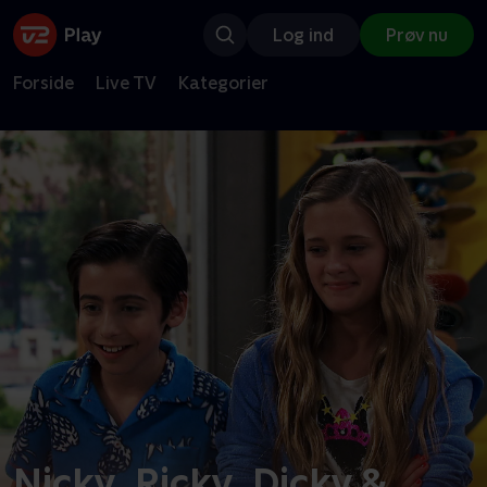
Log ind
Prøv nu
Forside
Live TV
Kategorier
Nicky, Ricky, Dicky &