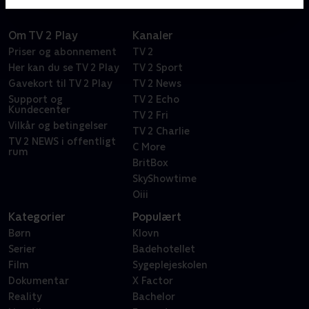
Om TV 2 Play
Kanaler
Priser og abonnement
TV 2
Her kan du se TV 2 Play
TV 2 Sport
Gavekort til TV 2 Play
TV 2 News
Support og
TV 2 Echo
Kundecenter
TV 2 Fri
Vilkår og betingelser
TV 2 Charlie
TV 2 NEWS i offentligt
C More
rum
BritBox
SkyShowtime
Oiii
Kategorier
Populært
Børn
Klovn
Serier
Badehotellet
Film
Sygeplejeskolen
Dokumentar
X Factor
Reality
Bachelor