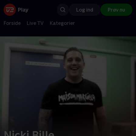
Log ind
Prøv nu
Forside
Live TV
Kategorier
Nicki Bille