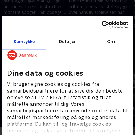
hverdagens gøremål og tage
finde roden til sin destruktive
ansvar. Fortidens destruktive
adfærd, der har kastet skygger
mønstre spøger. Han opsøger
over hans liv. Oplevelser, han
.
en traumeterapeut for at deale
har forsøgt at fortrænge,
7. juni 2021 • 18 min
14. juni 2021 • 20 min
med sine problemer
dukker op.
Andre så også
Samtykke
Detaljer
Om
Dine data og cookies
Vi bruger egne cookies og cookies fra
samarbejdspartnere for at give dig den bedste
oplevelse af TV 2 PLAY, til statistik og til at
målrette annoncer til dig. Vores
Nicki Bille brænder
Jens the Bea
samarbejdspartnere kan anvende cookie-data til
Dokumentar • 1 sæsoner
Dokumentar • 1
målrettet markedsføring på egne og andres
platforme. Du kan til- og fravælge cookies
herunder, og du kan altid trække dit samtykke