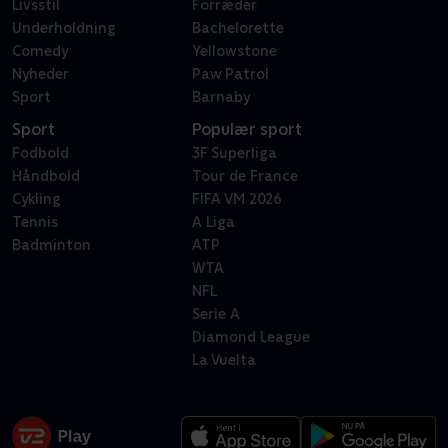
Livsstil
Forræder
Underholdning
Bachelorette
Comedy
Yellowstone
Nyheder
Paw Patrol
Sport
Barnaby
Sport
Populær sport
Fodbold
3F Superliga
Håndbold
Tour de France
Cykling
FIFA VM 2026
Tennis
A Liga
Badminton
ATP
WTA
NFL
Serie A
Diamond League
La Vuelta