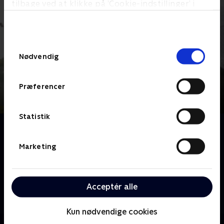
tilbage ved at klikke på ’Cookie-indstillinger’ i
bunden af siden. Læs mere om hvordan TV 2
behandler dine oplysninger i
TV 2s privatlivspolitik
.
Samtykkevalg
Nødvendig
Præferencer
Statistik
Om Nicki Bille
Efter at have afsonet sin fængselsstraf kommer
Marketing
Nicki Bille ud med ny energi og en accept af, at hans
karriere som professionel fodboldspiller er slut. Men
hvem er han uden fodbolden, og kan han
Acceptér alle
konfrontere traumerne fra sin fortid uden at falde
tilbage i gamle mønstre og et liv med kaos og
Kun nødvendige cookies
misbrug?