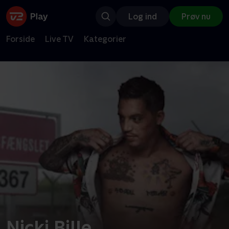
Log ind
Prøv nu
Forside
Live TV
Kategorier
Nicki Bille