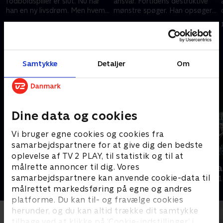
fodboldspiller er slut. Nu har
ansvar. Fortidens destruktive
han en ny livsdrøm. Men hvem
mønstre spøger. Han opsøger
tør give ham en sidste chance?.
en traumeterapeut for at deale
7. juni 2021 • 22 min
7. juni 2021 • 18 min
med sine problemer
Andre så også
Samtykke
Detaljer
Om
Dine data og cookies
Vi bruger egne cookies og cookies fra
samarbejdspartnere for at give dig den bedste
oplevelse af TV 2 PLAY, til statistik og til at
målrette annoncer til dig. Vores
Nicki Bille brænder
Jens the Bea
samarbejdspartnere kan anvende cookie-data til
Dokumentar • 1 sæsoner
Dokumentar • 1
målrettet markedsføring på egne og andres
platforme. Du kan til- og fravælge cookies
herunder, og du kan altid trække dit samtykke
tilbage ved at klikke på ’Cookie-indstillinger’ i