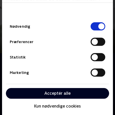
bunden af siden. Læs mere om hvordan TV 2
behandler dine oplysninger i
TV 2s privatlivspolitik
.
Samtykkevalg
Nødvendig
Præferencer
Statistik
Om Nicki Bille
Efter at have afsonet sin fængselsstraf kommer
Nicki Bille ud med ny energi og en accept af, at hans
Marketing
karriere som professionel fodboldspiller er slut. Men
hvem er han uden fodbolden, og kan han
konfrontere traumerne fra sin fortid uden at falde
Acceptér alle
tilbage i gamle mønstre og et liv med kaos og
misbrug?
Kun nødvendige cookies