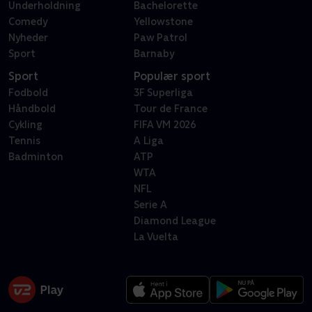
Underholdning
Bachelorette
Comedy
Yellowstone
Nyheder
Paw Patrol
Sport
Barnaby
Sport
Populær sport
Fodbold
3F Superliga
Håndbold
Tour de France
Cykling
FIFA VM 2026
Tennis
A Liga
Badminton
ATP
WTA
NFL
Serie A
Diamond League
La Vuelta