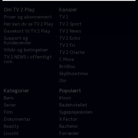
Om TV 2 Play
Kanaler
Priser og abonnement
TV 2
Her kan du se TV 2 Play
TV 2 Sport
Gavekort til TV 2 Play
TV 2 News
Support og
TV 2 Echo
Kundecenter
TV 2 Fri
Vilkår og betingelser
TV 2 Charlie
TV 2 NEWS i offentligt
C More
rum
BritBox
SkyShowtime
Oiii
Kategorier
Populært
Børn
Klovn
Serier
Badehotellet
Film
Sygeplejeskolen
Dokumentar
X Factor
Reality
Bachelor
Livsstil
Forræder