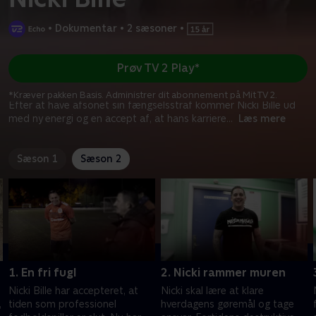
•
Dokumentar
•
2 sæsoner
•
Prøv TV 2 Play*
*Kræver pakken Basis. Administrer dit abonnement på Mit TV 2.
Efter at have afsonet sin fængselsstraf kommer Nicki Bille ud
med ny energi og en accept af, at hans karriere
...
Læs mere
Sæson 1
Sæson 2
1. En fri fugl
2. Nicki rammer muren
Nicki Bille har accepteret, at
Nicki skal lære at klare
,
tiden som professionel
hverdagens gøremål og tage