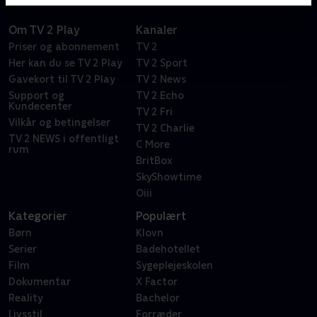
Om TV 2 Play
Kanaler
Priser og abonnement
TV 2
Her kan du se TV 2 Play
TV 2 Sport
Gavekort til TV 2 Play
TV 2 News
Support og
TV 2 Echo
Kundecenter
TV 2 Fri
Vilkår og betingelser
TV 2 Charlie
TV 2 NEWS i offentligt
C More
rum
BritBox
SkyShowtime
Oiii
Kategorier
Populært
Børn
Klovn
Serier
Badehotellet
Film
Sygeplejeskolen
Dokumentar
X Factor
Reality
Bachelor
Livsstil
Forræder