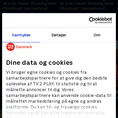
at sove i haven. Pludselig bliver
at sove i haven. Pludselig bliver
Mumihuset oversvømmet.
Mumihuset oversvømmet.
1. december 2020 • 9 min
1. december 2020 • 9 min
Andre så også
Samtykke
Detaljer
Om
Dine data og cookies
Vi bruger egne cookies og cookies fra
samarbejdspartnere for at give dig den bedste
oplevelse af TV 2 PLAY, til statistik og til at
målrette annoncer til dig. Vores
Mumidalen
Rasmus Klu
samarbejdspartnere kan anvende cookie-data til
Børneserier • 2 sæsoner
Børneserier • 3
målrettet markedsføring på egne og andres
platforme. Du kan til- og fravælge cookies
herunder, og du kan altid trække dit samtykke