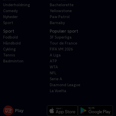
Underholdning
Bachelorette
Comedy
Yellowstone
Nyheder
Paw Patrol
Sport
Barnaby
Sport
Populær sport
Fodbold
3F Superliga
Håndbold
Tour de France
Cykling
FIFA VM 2026
Tennis
A Liga
Badminton
ATP
WTA
NFL
Serie A
Diamond League
La Vuelta