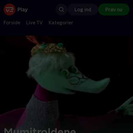
Log ind
Prøv nu
Forside
Live TV
Kategorier
Mumitroldene