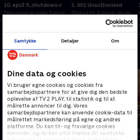
10. eps3.9_shutdown-r
1. 401 Unauthorized
Elliot prøver at redde Darlene,
Elliot og Mr. Robot er tilbage.
n
men begivenhederne går ikke
Darlene er i problemer. Tyrell
som planlagt. Mr. Robot bliver
keder sig, og Dom kæmper
nødt til at hjælpe.
med paranoia.
20. september 2022 • 55 min
20. september 2022 • 58 min
Samtykke
Detaljer
Om
Andre så også
Dine data og cookies
Vi bruger egne cookies og cookies fra
samarbejdspartnere for at give dig den bedste
oplevelse af TV 2 PLAY, til statistik og til at
målrette annoncer til dig. Vores
samarbejdspartnere kan anvende cookie-data til
målrettet markedsføring på egne og andres
platforme. Du kan til- og fravælge cookies
Granite Harbour
Farligt kryd
herunder, og du kan altid trække dit samtykke
Krimi & Spænding • 2 sæsoner
Krimi & Spændi
tilbage ved at klikke på ’Cookie-indstillinger’ i