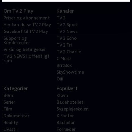
Om TV 2 Play
Kanaler
Priser og abonnement
TV 2
Her kan du se TV 2 Play
TV 2 Sport
Gavekort til TV 2 Play
TV 2 News
Support og
TV 2 Echo
Kundecenter
TV 2 Fri
Vilkår og betingelser
TV 2 Charlie
TV 2 NEWS i offentligt
C More
rum
BritBox
SkyShowtime
Oiii
Kategorier
Populært
Børn
Klovn
Serier
Badehotellet
Film
Sygeplejeskolen
Dokumentar
X Factor
Reality
Bachelor
Livsstil
Forræder