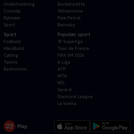
Underholdning
Bachelorette
Comedy
Yellowstone
Nyheder
Paw Patrol
Sport
Barnaby
Sport
Populær sport
Fodbold
3F Superliga
Håndbold
Tour de France
Cykling
FIFA VM 2026
Tennis
A Liga
Badminton
ATP
WTA
NFL
Serie A
Diamond League
La Vuelta