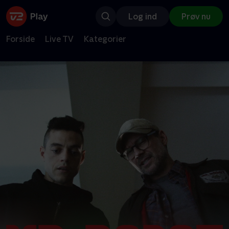
Log ind
Prøv nu
Forside
Live TV
Kategorier