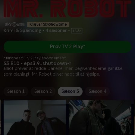
Kræver SkyShowtime
Krimi & Spænding
•
4 sæsoner
•
Prøv TV 2 Play*
*tilkøbes til TV 2 Play abonnement
S3:E10 • eps3.9_shutdown-r
Elliot prøver at redde Darlene, men begivenhederne går ikke
som planlagt. Mr. Robot bliver nødt til at hjælpe.
Sæson 1
Sæson 2
Sæson 3
Sæson 4