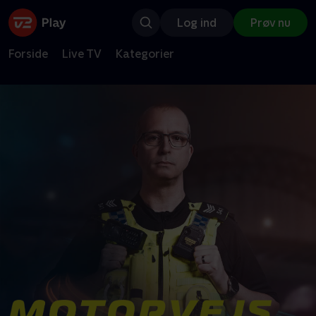
Log ind
Prøv nu
Forside
Live TV
Kategorier