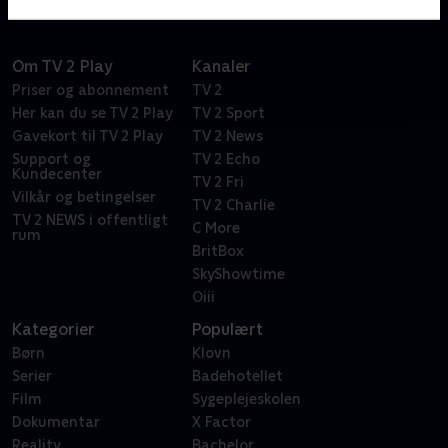
Om TV 2 Play
Kanaler
Priser og abonnement
TV 2
Her kan du se TV 2 Play
TV 2 Sport
Gavekort til TV 2 Play
TV 2 News
Support og
TV 2 Echo
Kundecenter
TV 2 Fri
Vilkår og betingelser
TV 2 Charlie
TV 2 NEWS i offentligt
C More
rum
BritBox
SkyShowtime
Oiii
Kategorier
Populært
Børn
Klovn
Serier
Badehotellet
Film
Sygeplejeskolen
Dokumentar
X Factor
Reality
Bachelor