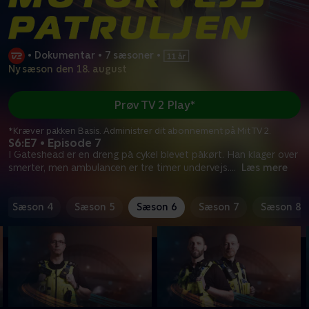
•
Dokumentar
•
7 sæsoner
•
Ny sæson den 18. august
Prøv TV 2 Play*
*Kræver pakken Basis. Administrer dit abonnement på Mit TV 2.
S6:E7 • Episode 7
I Gateshead er en dreng på cykel blevet påkørt. Han klager over
smerter, men ambulancen er tre timer undervejs.
...
Læs mere
Sæson 4
Sæson 5
Sæson 6
Sæson 7
Sæson 8