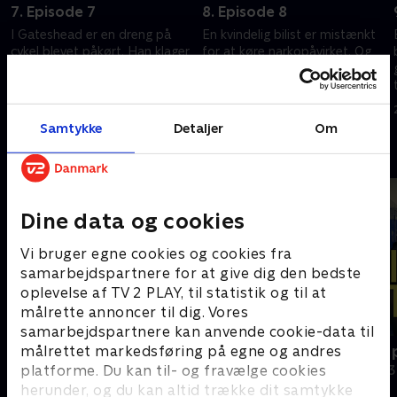
7. Episode 7
8. Episode 8
I Gateshead er en dreng på
En kvindelig bilist er mistænkt
cykel blevet påkørt. Han klager
for at køre narkopåvirket. Og
over smerter, men ambulancen
hun bliver ikke ligefrem glad, da
er tre timer undervejs. Og
hun opdager, at politiet i er
hvem er skyld i ulykken?
hælene på hende.
20. maj 2025 • 44 min
21. maj 2025 • 43 min
Samtykke
Detaljer
Om
Andre så også
Dine data og cookies
Vi bruger egne cookies og cookies fra
samarbejdspartnere for at give dig den bedste
oplevelse af TV 2 PLAY, til statistik og til at
målrette annoncer til dig. Vores
samarbejdspartnere kan anvende cookie-data til
Grænsepatruljen USA
Politiet tæt 
målrettet markedsføring på egne og andres
platforme. Du kan til- og fravælge cookies
Dokumentar • 2 sæsoner
Dokumentar • 3
herunder, og du kan altid trække dit samtykke