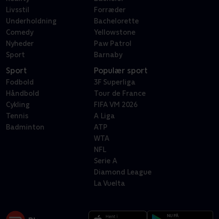
Livsstil
Forræder
Underholdning
Bachelorette
Comedy
Yellowstone
Nyheder
Paw Patrol
Sport
Barnaby
Sport
Populær sport
Fodbold
3F Superliga
Håndbold
Tour de France
Cykling
FIFA VM 2026
Tennis
A Liga
Badminton
ATP
WTA
NFL
Serie A
Diamond League
La Vuelta