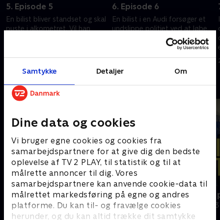
5. Episode 5
6. Episode 6
En bilist bliver standset og skal
En bilist i en Audi forsøger et
puste i alkometret. Vil han
undslippe politiet ved at løbe
d
slippe igennem nåleøjet, eller er
ind i en bygning. Men det er
promillen stadig for høj efter
svært at gemme sig, når
en våd aften?
politiet også bruger en
16. maj 2025 • 43 min
19. maj 2025 • 44 min
helikopter.
Samtykke
Detaljer
Om
Andre så også
Dine data og cookies
Vi bruger egne cookies og cookies fra
samarbejdspartnere for at give dig den bedste
oplevelse af TV 2 PLAY, til statistik og til at
målrette annoncer til dig. Vores
samarbejdspartnere kan anvende cookie-data til
Grænsepatruljen USA
Politiet tæt 
målrettet markedsføring på egne og andres
platforme. Du kan til- og fravælge cookies
Dokumentar • 2 sæsoner
Dokumentar • 3
herunder, og du kan altid trække dit samtykke