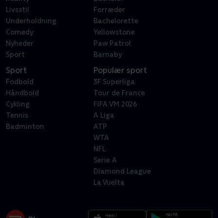
Livsstil
Forræder
Underholdning
Bachelorette
Comedy
Yellowstone
Nyheder
Paw Patrol
Sport
Barnaby
Sport
Populær sport
Fodbold
3F Superliga
Håndbold
Tour de France
Cykling
FIFA VM 2026
Tennis
A Liga
Badminton
ATP
WTA
NFL
Serie A
Diamond League
La Vuelta