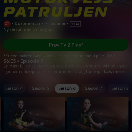
•
Dokumentar
•
7 sæsoner
•
Ny sæson den 18. august
Prøv TV 2 Play*
*Kræver pakken Basis. Administrer dit abonnement på Mit TV 2.
S6:E5 • Episode 5
En bilist bliver standset og skal puste i alkometret. Vil han slippe
igennem nåleøjet, eller er promillen stadig for høj
...
Læs mere
Sæson 4
Sæson 5
Sæson 6
Sæson 7
Sæson 8