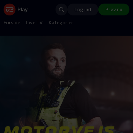
Log ind
Prøv nu
Forside
Live TV
Kategorier