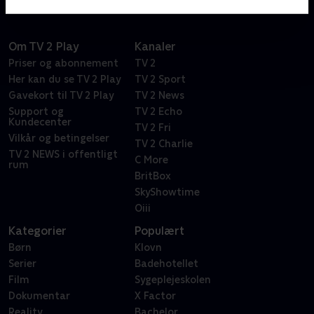
Om TV 2 Play
Kanaler
Priser og abonnement
TV 2
Her kan du se TV 2 Play
TV 2 Sport
Gavekort til TV 2 Play
TV 2 News
Support og
TV 2 Echo
Kundecenter
TV 2 Fri
Vilkår og betingelser
TV 2 Charlie
TV 2 NEWS i offentligt
C More
rum
BritBox
SkyShowtime
Oiii
Kategorier
Populært
Børn
Klovn
Serier
Badehotellet
Film
Sygeplejeskolen
Dokumentar
X Factor
Reality
Bachelor