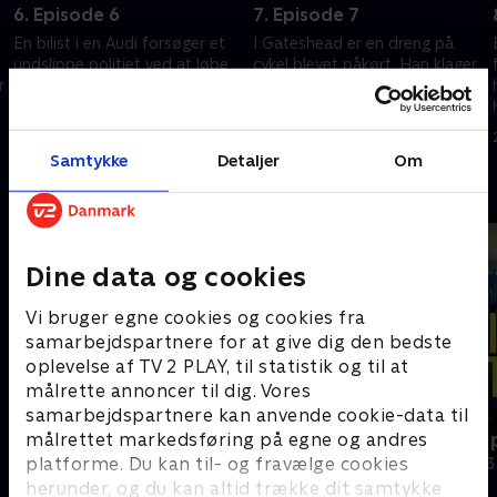
6. Episode 6
7. Episode 7
En bilist i en Audi forsøger et
I Gateshead er en dreng på
undslippe politiet ved at løbe
cykel blevet påkørt. Han klager
r
ind i en bygning. Men det er
over smerter, men ambulancen
svært at gemme sig, når
er tre timer undervejs. Og
politiet også bruger en
hvem er skyld i ulykken?
19. maj 2025 • 44 min
20. maj 2025 • 44 min
helikopter.
Samtykke
Detaljer
Om
Andre så også
Dine data og cookies
Vi bruger egne cookies og cookies fra
samarbejdspartnere for at give dig den bedste
oplevelse af TV 2 PLAY, til statistik og til at
målrette annoncer til dig. Vores
samarbejdspartnere kan anvende cookie-data til
Grænsepatruljen USA
Politiet tæt 
målrettet markedsføring på egne og andres
platforme. Du kan til- og fravælge cookies
Dokumentar • 2 sæsoner
Dokumentar • 3
herunder, og du kan altid trække dit samtykke