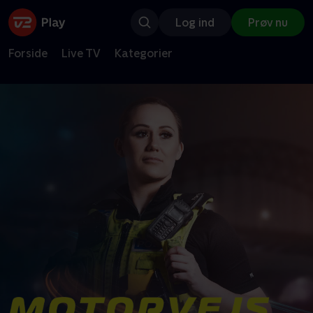
Log ind
Prøv nu
Forside
Live TV
Kategorier