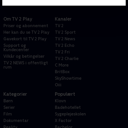
Om TV 2 Play
Kanaler
Priser og abonnement
TV 2
Her kan du se TV 2 Play
TV 2 Sport
Gavekort til TV 2 Play
TV 2 News
Support og
TV 2 Echo
Kundecenter
TV 2 Fri
Vilkår og betingelser
TV 2 Charlie
TV 2 NEWS i offentligt
C More
rum
BritBox
SkyShowtime
Oiii
Kategorier
Populært
Børn
Klovn
Serier
Badehotellet
Film
Sygeplejeskolen
Dokumentar
X Factor
Reality
Bachelor