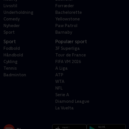
Livsstil
Forræder
Underholdning
Bachelorette
Comedy
Yellowstone
Nyheder
Paw Patrol
Sport
Barnaby
Sport
Populær sport
Fodbold
3F Superliga
Håndbold
Tour de France
Cykling
FIFA VM 2026
Tennis
A Liga
Badminton
ATP
WTA
NFL
Serie A
Diamond League
La Vuelta