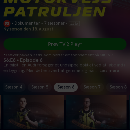
•
Dokumentar
•
7 sæsoner
•
Ny sæson den 18. august
Prøv TV 2 Play*
*Kræver pakken Basis. Administrer dit abonnement på Mit TV 2.
S6:E6 • Episode 6
En bilist i en Audi forsøger et undslippe politiet ved at løbe ind i
en bygning. Men det er svært at gemme sig, når
...
Læs mere
Sæson 4
Sæson 5
Sæson 6
Sæson 7
Sæson 8