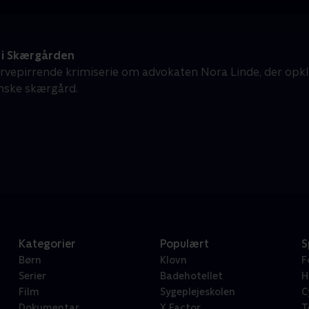
i Skærgården
rvepirrende krimiserie om advokaten Nora Linde, der opkla
mske skærgård.
Kategorier
Populært
S
Børn
Klovn
F
Serier
Badehotellet
H
Film
Sygeplejeskolen
C
Dokumentar
X Factor
T