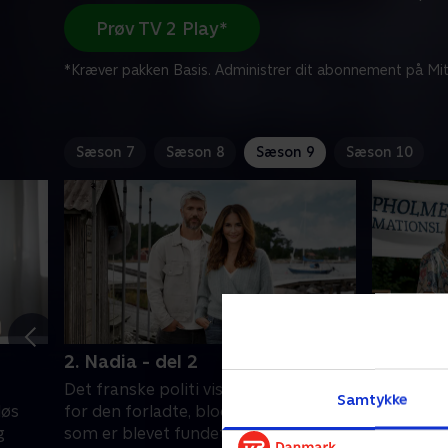
Prøv TV 2 Play*
*Kræver pakken Basis. Administrer dit abonnement på Mit
Sæson 7
Sæson 8
Sæson 9
Sæson 10
2. Nadia - del 2
3. Esther
Det franske politi viser stor interesse
To skelett
Samtykke
løs
for den forladte, blodindsmurte båd,
Det er to
g
som er blevet fundet tæt på
forsvandt 