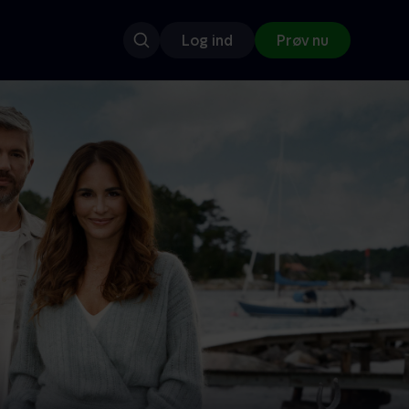
Log ind
Prøv nu