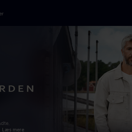
er
adte,
Læs mere