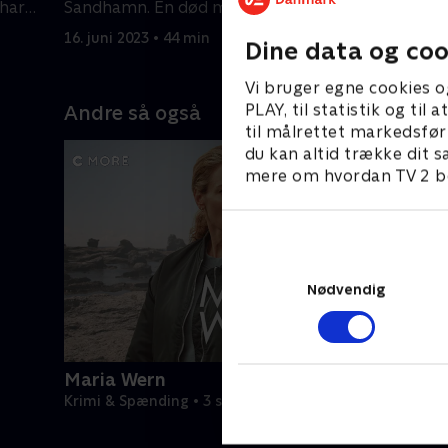
 har
Sandhamn. En død mand er skyllet op
alle fra d
på stranden.
afhøring.
16. juni 2023 • 44 min
16. juni 20
Dine data og coo
Vi bruger egne cookies o
PLAY, til statistik og ti
Andre så også
til målrettet markedsfør
du kan altid trække dit s
mere om hvordan TV 2 be
Nødvendig
Maria Wern
Krimi & Spænding • 3 sæsoner