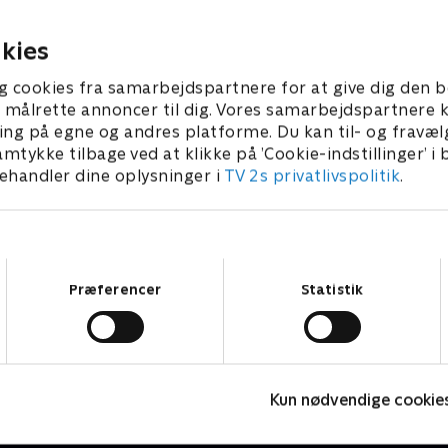
en årgang indkaldt til
er ked af minderne, der dukk
politiafhøringen
23 • 43 min
16. juni 2023 • 43 min
kies
g cookies fra samarbejdspartnere for at give dig den b
l at målrette annoncer til dig. Vores samarbejdspartner
ing på egne og andres platforme. Du kan til- og fravæl
amtykke tilbage ved at klikke på ’Cookie-indstillinger’ i
handler dine oplysninger i
TV 2s privatlivspolitik
.
Samtykkevalg
Præferencer
Statistik
Mord på Mallorca
Kun nødvendige cookie
Krimi & Spænding • 2 sæsoner
K