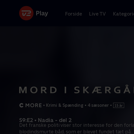
Forside
Live TV
Kategori
•
Krimi & Spænding
•
4 sæsoner
•
S9:E2 • Nadia - del 2
Det franske politi viser stor interesse for den forl
blodindsmurte båd, som er blevet fundet tæt på
...