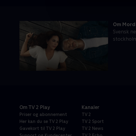
Om Mord 
Svensk ne
stockhol
Om TV 2 Play
Kanaler
Priser og abonnement
TV 2
Her kan du se TV 2 Play
TV 2 Sport
Gavekort til TV 2 Play
TV 2 News
Support og Kundecenter
TV 2 Echo