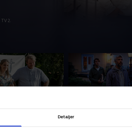
 TV 2.
 - del 1
4. Esther - del 2
er bliver fundet i skoven.
Henrik mindes, at Esther t
Detaljer
 unge mennesker, der
meget over, hvad Bibelen eg
for 30 år siden. Nu bliver
stod for i forhold til kærlig