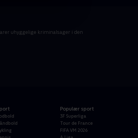
rer uhyggelige kriminalsager i den
port
Populær sport
odbold
3F Superliga
åndbold
Tour de France
ykling
FIFA VM 2026
ennis
A Liga