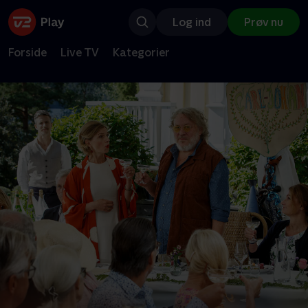
Log ind
Prøv nu
Forside
Live TV
Kategorier