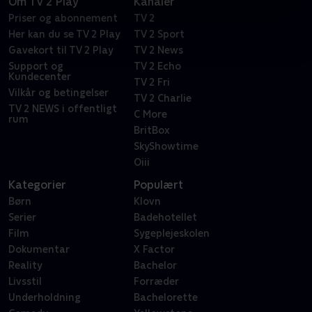
Om TV 2 Play
Kanaler
Priser og abonnement
TV 2
Her kan du se TV 2 Play
TV 2 Sport
Gavekort til TV 2 Play
TV 2 News
Support og
TV 2 Echo
Kundecenter
TV 2 Fri
Vilkår og betingelser
TV 2 Charlie
TV 2 NEWS i offentligt
C More
rum
BritBox
SkyShowtime
Oiii
Kategorier
Populært
Børn
Klovn
Serier
Badehotellet
Film
Sygeplejeskolen
Dokumentar
X Factor
Reality
Bachelor
Livsstil
Forræder
Underholdning
Bachelorette