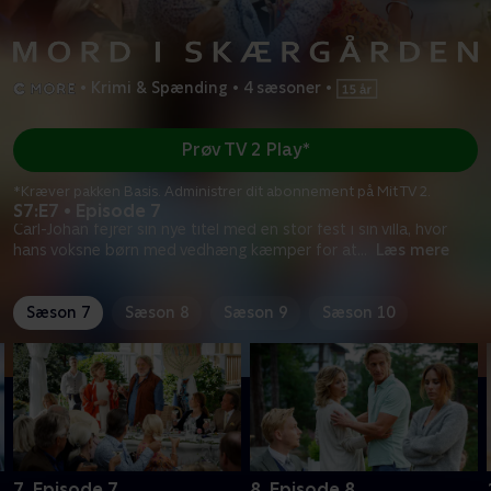
•
Krimi & Spænding
•
4 sæsoner
•
Prøv TV 2 Play*
*Kræver pakken Basis. Administrer dit abonnement på Mit TV 2.
S7:E7 • Episode 7
Carl-Johan fejrer sin nye titel med en stor fest i sin villa, hvor
hans voksne børn med vedhæng kæmper for at
...
Læs mere
Sæson 7
Sæson 8
Sæson 9
Sæson 10
7. Episode 7
8. Episode 8