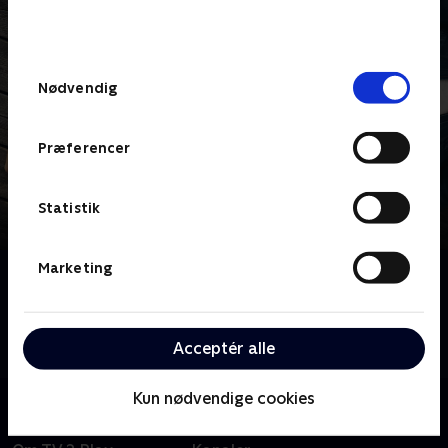
bunden af siden. Læs mere om hvordan TV 2
behandler dine oplysninger i
TV 2s privatlivspolitik
.
Samtykkevalg
Nødvendig
Præferencer
Statistik
Marketing
Om Mord i Skærgården
Svensk nervepirrende krimiserie om advokaten Nora
Linde, der opklarer uhyggelige kriminalsager i den
Acceptér alle
stockholmske skærgård.
Kun nødvendige cookies