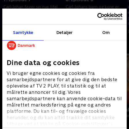
Carl-Johan fejrer sin nye titel
Carl-Johans børn og kone er
med en stor fest i sin villa, hvor
alle mistænkt for mordet, men
hans voksne børn med
det er hans yngste datter Vicky,
vedhæng kæmper for at holde
der bliver anholdt.
den pæne facade. .
1. maj 2023 • 44 min
1. maj 2023 • 44 min
Samtykke
Detaljer
Om
.
Andre så også
Dine data og cookies
Vi bruger egne cookies og cookies fra
samarbejdspartnere for at give dig den bedste
oplevelse af TV 2 PLAY, til statistik og til at
målrette annoncer til dig. Vores
samarbejdspartnere kan anvende cookie-data til
målrettet markedsføring på egne og andres
Maria Wern
Mord på Mal
platforme. Du kan til- og fravælge cookies
Krimi & Spænding • 3 sæsoner
Krimi & Spændi
herunder, og du kan altid trække dit samtykke
tilbage ved at klikke på ’Cookie-indstillinger’ i