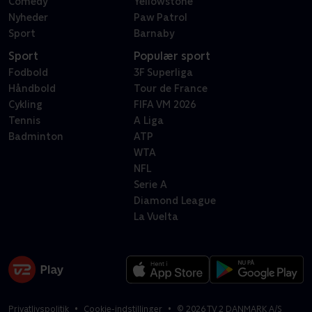
Comedy
Yellowstone
Nyheder
Paw Patrol
Sport
Barnaby
Sport
Populær sport
Fodbold
3F Superliga
Håndbold
Tour de France
Cykling
FIFA VM 2026
Tennis
A Liga
Badminton
ATP
WTA
NFL
Serie A
Diamond League
La Vuelta
Privatlivspolitik
Cookie-indstillinger
©
2026
TV 2 DANMARK A/S