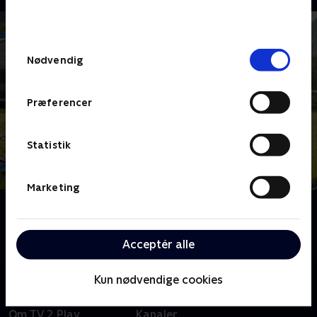
bunden af siden. Læs mere om hvordan TV 2
behandler dine oplysninger i
TV 2s privatlivspolitik
.
Samtykkevalg
Nødvendig
Præferencer
Statistik
Marketing
Om Mord i Alperne
Følg kommissærerne Beissl og Jerry, når de opklarer
mistænkelige mord i Berchtesgaden.
Acceptér alle
Kun nødvendige cookies
Om TV 2 Play
Kanaler