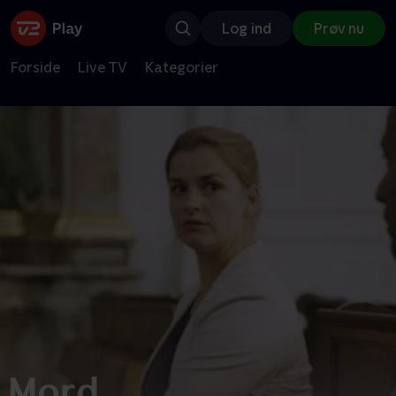
Log ind
Prøv nu
Forside
Live TV
Kategorier