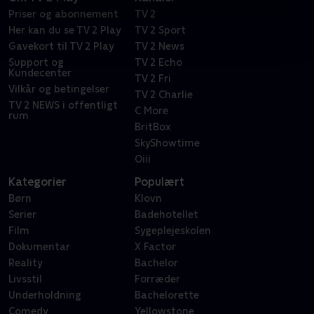
Priser og abonnement
TV 2
Her kan du se TV 2 Play
TV 2 Sport
Gavekort til TV 2 Play
TV 2 News
Support og
TV 2 Echo
Kundecenter
TV 2 Fri
Vilkår og betingelser
TV 2 Charlie
TV 2 NEWS i offentligt
C More
rum
BritBox
SkyShowtime
Oiii
Kategorier
Populært
Børn
Klovn
Serier
Badehotellet
Film
Sygeplejeskolen
Dokumentar
X Factor
Reality
Bachelor
Livsstil
Forræder
Underholdning
Bachelorette
Comedy
Yellowstone