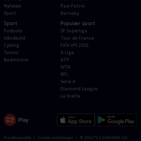
Nyheder
Paw Patrol
Sport
Barnaby
Sport
Populær sport
Fodbold
3F Superliga
Håndbold
Tour de France
Cykling
FIFA VM 2026
Tennis
A Liga
Badminton
ATP
WTA
NFL
Serie A
Diamond League
La Vuelta
Privatlivspolitik
Cookie-indstillinger
©
2026
TV 2 DANMARK A/S