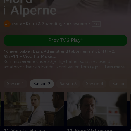
•
Krimi & Spænding
•
6 sæsoner
•
Prøv TV 2 Play*
*Kræver pakken Basis. Administrer dit abonnement på Mit TV 2.
S2:E11 • Viva La Musica
Kommissærerne undersøger liget af en solist i et ukendt
amatørkor. Især en kvinde i koret var en torn i øjet
...
Læs mere
Sæson 1
Sæson 2
Sæson 3
Sæson 4
Sæson 5
11. Viva La Musica
12. Kong Watzmann