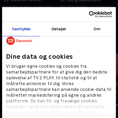
Kommissærerne undersøger
Berchtesgadens souvenirkonge
l
liget af en solist i et ukendt
bliver fundet død, og Beissl og
amatørkor. Især en kvinde i
Jerry mistænker hurtigt hans
koret var en torn i øjet på den
største konkurrent. Sagen
døde kvinde. Slog hun sin rival
tager dog en uventet drejning.
Samtykke
Detaljer
Om
17. november 2021 • 47 min
18. november 2021 • 48 min
ud?
Andre så også
Dine data og cookies
Vi bruger egne cookies og cookies fra
samarbejdspartnere for at give dig den bedste
oplevelse af TV 2 PLAY, til statistik og til at
målrette annoncer til dig. Vores
samarbejdspartnere kan anvende cookie-data til
målrettet markedsføring på egne og andres
platforme. Du kan til- og fravælge cookies
Mord på Mallorca
Farligt kryd
herunder, og du kan altid trække dit samtykke
Krimi & Spænding • 2 sæsoner
Krimi & Spændi
tilbage ved at klikke på ’Cookie-indstillinger’ i