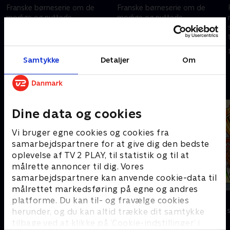
Franske børneserie om de
Franske børneserie om de
modige og nuttede
modige og nuttede
sovevogtere Monchhichi, der
sovevogtere Monchhichi, der
tager på magiske eventyr.
tager på magiske eventyr.
1. marts 2025 • 11 min
1. marts 2025 • 11 min
Samtykke
Detaljer
Om
Andre så også
Dine data og cookies
Vi bruger egne cookies og cookies fra
samarbejdspartnere for at give dig den bedste
oplevelse af TV 2 PLAY, til statistik og til at
målrette annoncer til dig. Vores
samarbejdspartnere kan anvende cookie-data til
målrettet markedsføring på egne og andres
Monstermaling
Syng med
platforme. Du kan til- og fravælge cookies
Børneserier • 1 sæsoner
Børneserier • 1
herunder, og du kan altid trække dit samtykke
tilbage ved at klikke på ’Cookie-indstillinger’ i