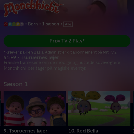
•
Børn
•
1 sæson
•
Prøv TV 2 Play*
*Kræver pakken Basis. Administrer dit abonnement på Mit TV 2.
S1:E9 • Tsuruernes løjer
Franske børneserie om de modige og nuttede sovevogtere
Monchhichi, der tager på magiske eventyr.
Sæson 1
9. Tsuruernes løjer
10. Red Bella