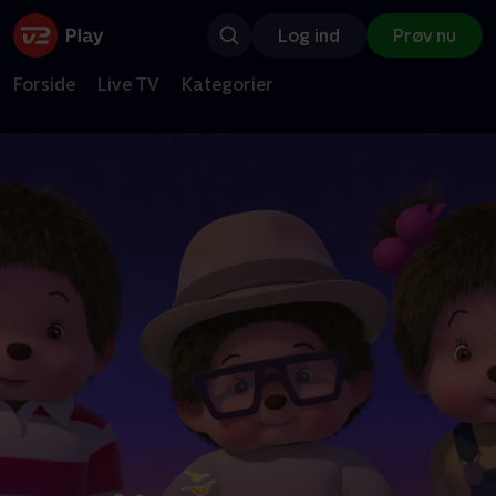
Log ind
Prøv nu
Forside
Live TV
Kategorier