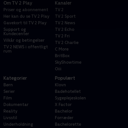
Om TV 2 Play
Kanaler
Priser og abonnement
TV 2
Her kan du se TV 2 Play
TV 2 Sport
Gavekort til TV 2 Play
TV 2 News
Support og
TV 2 Echo
Kundecenter
TV 2 Fri
Vilkår og betingelser
TV 2 Charlie
TV 2 NEWS i offentligt
C More
rum
BritBox
SkyShowtime
Oiii
Kategorier
Populært
Børn
Klovn
Serier
Badehotellet
Film
Sygeplejeskolen
Dokumentar
X Factor
Reality
Bachelor
Livsstil
Forræder
Underholdning
Bachelorette