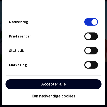
bunden af siden. Læs mere om hvordan TV 2
behandler dine oplysninger i
TV 2s privatlivspolitik
.
Samtykkevalg
Nødvendig
Præferencer
Statistik
Marketing
Om Monchhichi
Fransk børneserie om de modige og nuttede
sovevogtere Monchhichi, der tager på magiske
Acceptér alle
eventyr.
Kun nødvendige cookies