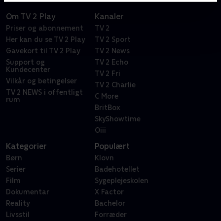
Om TV 2 Play
Kanaler
Priser og abonnement
TV 2
Her kan du se TV 2 Play
TV 2 Sport
Gavekort til TV 2 Play
TV 2 News
Support og
TV 2 Echo
Kundecenter
TV 2 Fri
Vilkår og betingelser
TV 2 Charlie
TV 2 NEWS i offentligt
C More
rum
BritBox
SkyShowtime
Oiii
Kategorier
Populært
Børn
Klovn
Serier
Badehotellet
Film
Sygeplejeskolen
Dokumentar
X Factor
Reality
Bachelor
Livsstil
Forræder