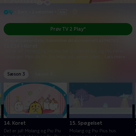
•
Børn
•
2 sæsoner
•
Prøv TV 2 Play*
*Kræver pakken Basis. Administrer dit abonnement på Mit TV 2.
S3:E14 • Koret
Det er jul! Molang og Piu Piu har startet et kor, og Piu Piu er
forsanger. Men da Piu Piu løber ud i sneen uden
...
Læs mere
Sæson 3
Sæson 4
14. Koret
15. Spøgelset
Det er jul! Molang og Piu Piu
Molang og Piu Pius hus