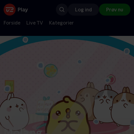
Log ind
Prøv nu
Forside
Live TV
Kategorier
Molang