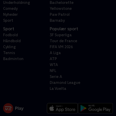
Underholdning
Bachelorette
Comedy
Yellowstone
Nyheder
Paw Patrol
Sport
Barnaby
Sport
Populær sport
Fodbold
3F Superliga
Håndbold
Tour de France
Cykling
FIFA VM 2026
Tennis
A Liga
Badminton
ATP
WTA
NFL
Serie A
Diamond League
La Vuelta