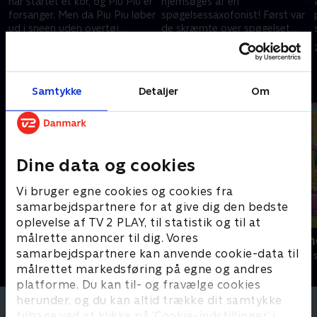
har startet et kor, og Piu Piu er
hjemsøges af en
forsanger. Men da Piu Piu løber
spøgelsessaxofonist! Først var
r
ud i sneen uden overtøj,
de skræmte over spøgelset,
resulterer det i en hæs
men nu har de besluttet at
28. marts 2024 • 3 min
28. marts 2024 • 3 min
stemme...
hjælpe deres nye ven. .
Andre så også
Samtykke
Detaljer
Om
Dine data og cookies
Vi bruger egne cookies og cookies fra
samarbejdspartnere for at give dig den bedste
oplevelse af TV 2 PLAY, til statistik og til at
målrette annoncer til dig. Vores
Molang
Little Charm
samarbejdspartnere kan anvende cookie-data til
Børneserier • 1 sæsoner
Børneserier • 2
målrettet markedsføring på egne og andres
platforme. Du kan til- og fravælge cookies
herunder, og du kan altid trække dit samtykke
tilbage ved at klikke på ’Cookie-indstillinger’ i