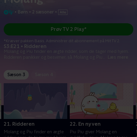
•
Børn
•
2 sæsoner
•
Prøv TV 2 Play*
*Kræver pakken Basis. Administrer dit abonnement på Mit TV 2.
S3:E21 • Ridderen
Molang og Piu finder en ægte ridder, som de tager med hjem.
Ridderen panikker og besvimer, så Molang og Piu
...
Læs mere
Sæson 3
Sæson 4
21. Ridderen
22. En ny ven
Molang og Piu finder en ægte
Piu Piu giver Molang en