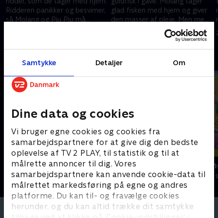
ridder, som de tager med hjem.
guldfisk i gave. Molang tager
Ridderen panikker og besvimer,
glad fisken med hjem og giver
så Molang og Piu Piu må
den masser af pleje. Men med
t
hjælpe. .
tiden bliver Piu Piu mere og
28. marts 2024 • 3 min
28. marts 2024 • 3 min
mere jaloux...
Andre så også
Samtykke
Detaljer
Om
Dine data og cookies
Vi bruger egne cookies og cookies fra
samarbejdspartnere for at give dig den bedste
oplevelse af TV 2 PLAY, til statistik og til at
målrette annoncer til dig. Vores
Molang
Little Charm
samarbejdspartnere kan anvende cookie-data til
Børneserier • 1 sæsoner
Børneserier • 2
målrettet markedsføring på egne og andres
platforme. Du kan til- og fravælge cookies
herunder, og du kan altid trække dit samtykke
tilbage ved at klikke på ’Cookie-indstillinger’ i