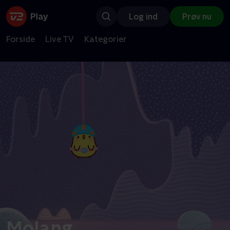
Log ind
Prøv nu
Forside
Live TV
Kategorier
Molang