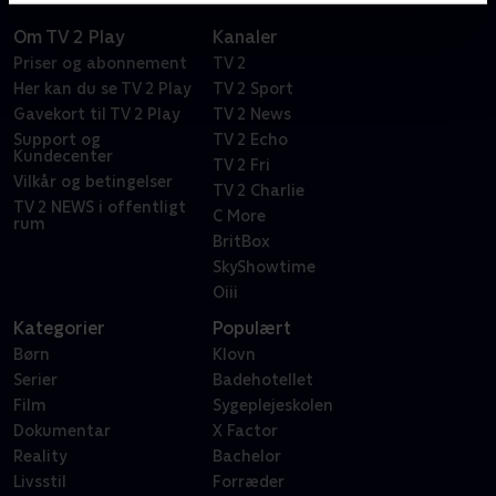
Om TV 2 Play
Kanaler
Priser og abonnement
TV 2
Her kan du se TV 2 Play
TV 2 Sport
Gavekort til TV 2 Play
TV 2 News
Support og
TV 2 Echo
Kundecenter
TV 2 Fri
Vilkår og betingelser
TV 2 Charlie
TV 2 NEWS i offentligt
C More
rum
BritBox
SkyShowtime
Oiii
Kategorier
Populært
Børn
Klovn
Serier
Badehotellet
Film
Sygeplejeskolen
Dokumentar
X Factor
Reality
Bachelor
Livsstil
Forræder