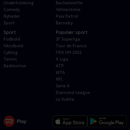
Underholdning
Bachelorette
Comedy
Yellowstone
Nyheder
Paw Patrol
Sport
Barnaby
Sport
Populær sport
Fodbold
3F Superliga
Håndbold
Tour de France
Cykling
FIFA VM 2026
Tennis
A Liga
Badminton
ATP
WTA
NFL
Serie A
Diamond League
La Vuelta