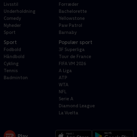
Livsstil
Forræder
Underholdning
Bachelorette
Comedy
Yellowstone
Nyheder
Paw Patrol
Sport
Barnaby
Sport
Populær sport
Fodbold
3F Superliga
Håndbold
Tour de France
Cykling
FIFA VM 2026
Tennis
A Liga
Badminton
ATP
WTA
NFL
Serie A
Diamond League
La Vuelta