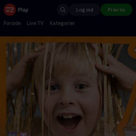
Log ind
Prøv nu
Forside
Live TV
Kategorier