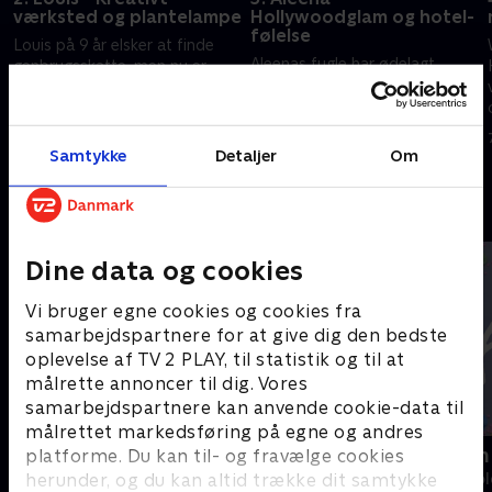
værksted og plantelampe
Hollywoodglam og hotel-
følelse
Louis på 9 år elsker at finde
Aleenas fugle har ødelagt
genbrugsskatte, men nu er
hendes værelse, men nu er
hans værelse propfyldt af alle
fuglene væk. Så Astrid og
hans fund. Kan Astrid og
Lambang redder hendes
Lambang få Louis' drømme til
7. februar 2026 • 25 min
værelse og skaber et lækkert
at gå i opfyldelse?
Samtykke
Detaljer
Om
7. februar 2026 • 24 min
rum til en stilbevidst 13-årig.
Andre så også
Dine data og cookies
Vi bruger egne cookies og cookies fra
samarbejdspartnere for at give dig den bedste
oplevelse af TV 2 PLAY, til statistik og til at
målrette annoncer til dig. Vores
samarbejdspartnere kan anvende cookie-data til
målrettet markedsføring på egne og andres
Slikbyggerne
Kreaklubben
platforme. Du kan til- og fravælge cookies
herunder, og du kan altid trække dit samtykke
Børne-underholdning • 3 sæsoner
Børne-underhol