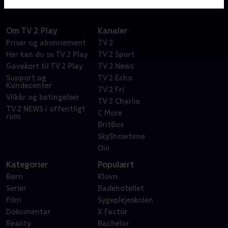
Om TV 2 Play
Kanaler
Priser og abonnement
TV 2
Her kan du se TV 2 Play
TV 2 Sport
Gavekort til TV 2 Play
TV 2 News
Support og
TV 2 Echo
Kundecenter
TV 2 Fri
Vilkår og betingelser
TV 2 Charlie
TV 2 NEWS i offentligt
C More
rum
BritBox
SkyShowtime
Oiii
Kategorier
Populært
Børn
Klovn
Serier
Badehotellet
Film
Sygeplejeskolen
Dokumentar
X Factor
Reality
Bachelor