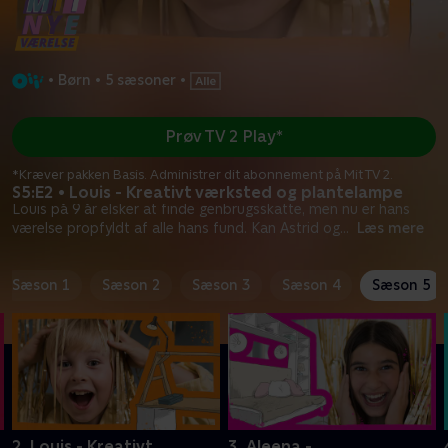
•
Børn
•
5 sæsoner
•
Prøv TV 2 Play*
*Kræver pakken Basis. Administrer dit abonnement på Mit TV 2.
S5:E2 • Louis - Kreativt værksted og plantelampe
Louis på 9 år elsker at finde genbrugsskatte, men nu er hans
værelse propfyldt af alle hans fund. Kan Astrid og
...
Læs mere
Sæson 1
Sæson 2
Sæson 3
Sæson 4
Sæson 5
2. Louis - Kreativt
3. Aleena -