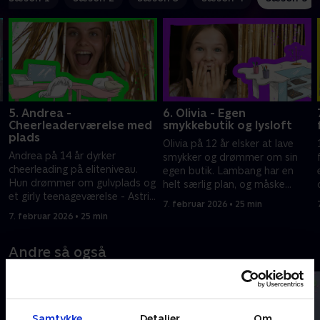
5. Andrea -
6. Olivia - Egen
Cheerleaderværelse med
smykkebutik og lysloft
plads
Olivia på 12 år elsker at lave
Andrea på 14 år dyrker
smykker og drømmer om sin
cheerleading på eliteniveau.
egen butik. Lambang har en
Hun drømmer om gulvplads og
helt særlig plan, og måske
et girly teenageværelse - Astrid
g
kommer Olivia et skridt
7. februar 2026 • 25 min
og Lambang kommer til
tættere på sin drøm.
7. februar 2026 • 25 min
undsætning.
Andre så også
Samtykke
Detaljer
Om