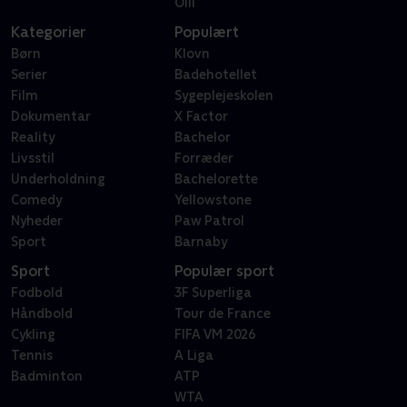
Oiii
Kategorier
Populært
Børn
Klovn
Serier
Badehotellet
Film
Sygeplejeskolen
Dokumentar
X Factor
Reality
Bachelor
Livsstil
Forræder
Underholdning
Bachelorette
Comedy
Yellowstone
Nyheder
Paw Patrol
Sport
Barnaby
Sport
Populær sport
Fodbold
3F Superliga
Håndbold
Tour de France
Cykling
FIFA VM 2026
Tennis
A Liga
Badminton
ATP
WTA