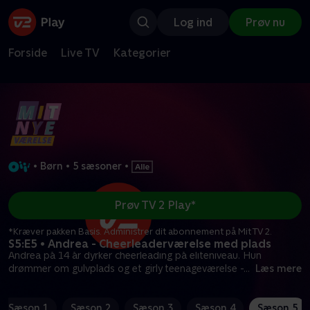
Log ind
Prøv nu
Forside
Live TV
Kategorier
•
Børn
•
5 sæsoner
•
Prøv TV 2 Play*
*Kræver pakken Basis. Administrer dit abonnement på Mit TV 2.
S5:E5 • Andrea - Cheerleaderværelse med plads
Andrea på 14 år dyrker cheerleading på eliteniveau. Hun
drømmer om gulvplads og et girly teenageværelse -
...
Læs mere
Sæson 1
Sæson 2
Sæson 3
Sæson 4
Sæson 5