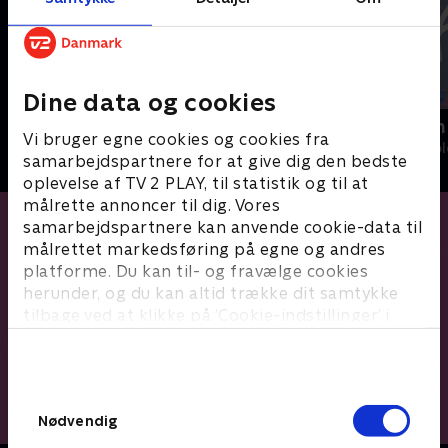
Dine data og cookies
Slikbyggerne
Kreaklubben
Vi bruger egne cookies og cookies fra
Børne-underholdning • 3 sæsoner
Børne-underhol
samarbejdspartnere for at give dig den bedste
oplevelse af TV 2 PLAY, til statistik og til at
målrette annoncer til dig. Vores
samarbejdspartnere kan anvende cookie-data til
målrettet markedsføring på egne og andres
platforme. Du kan til- og fravælge cookies
herunder, og du kan altid trække dit samtykke
tilbage ved at klikke på ’Cookie-indstillinger’ i
bunden af siden. Læs mere om hvordan TV 2
behandler dine oplysninger i
TV 2s privatlivspolitik
.
Samtykkevalg
Nødvendig