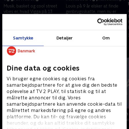
Musik, basket og cool street
Louis på 9 år elsker at finde
t
vibes er, hvad Vigga på 13
genbrugsskatte, men nu er
drømmer om på sit værelse.
hans værelse propfyldt af alle
Men hvordan får man gjort
hans fund. Kan Astrid og
lejlighedens mindste værelse
Lambang få Louis' drømme til
7. februar 2026 • 25 min
7. februar 2026 • 25 min
personligt og unikt?
at gå i opfyldelse?
Samtykke
Detaljer
Om
Andre så også
Dine data og cookies
Vi bruger egne cookies og cookies fra
samarbejdspartnere for at give dig den bedste
oplevelse af TV 2 PLAY, til statistik og til at
målrette annoncer til dig. Vores
samarbejdspartnere kan anvende cookie-data til
målrettet markedsføring på egne og andres
Slikbyggerne
Kreaklubben
platforme. Du kan til- og fravælge cookies
Børne-underholdning • 3 sæsoner
Børne-underhol
herunder, og du kan altid trække dit samtykke