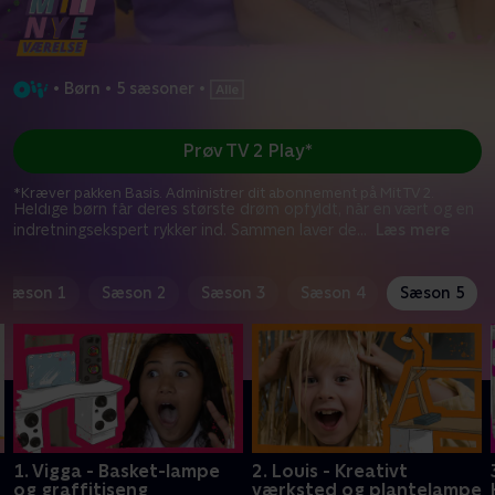
•
Børn
•
5 sæsoner
•
Prøv TV 2 Play*
*Kræver pakken Basis. Administrer dit abonnement på Mit TV 2.
Heldige børn får deres største drøm opfyldt, når en vært og en
indretningsekspert rykker ind. Sammen laver de
...
Læs mere
Sæson 1
Sæson 2
Sæson 3
Sæson 4
Sæson 5
1. Vigga - Basket-lampe
2. Louis - Kreativt
og graffitiseng
værksted og plantelampe