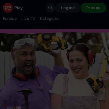
Log ind
Prøv nu
Forside
Live TV
Kategorier