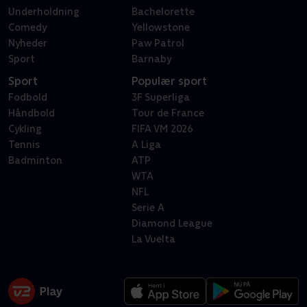
Underholdning
Bachelorette
Comedy
Yellowstone
Nyheder
Paw Patrol
Sport
Barnaby
Sport
Populær sport
Fodbold
3F Superliga
Håndbold
Tour de France
Cykling
FIFA VM 2026
Tennis
A Liga
Badminton
ATP
WTA
NFL
Serie A
Diamond League
La Vuelta