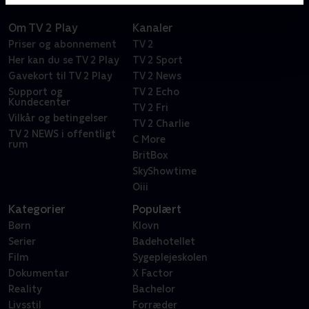
Om TV 2 Play
Kanaler
Priser og abonnement
TV 2
Her kan du se TV 2 Play
TV 2 Sport
Gavekort til TV 2 Play
TV 2 News
Support og
TV 2 Echo
Kundecenter
TV 2 Fri
Vilkår og betingelser
TV 2 Charlie
TV 2 NEWS i offentligt
C More
rum
BritBox
SkyShowtime
Oiii
Kategorier
Populært
Børn
Klovn
Serier
Badehotellet
Film
Sygeplejeskolen
Dokumentar
X Factor
Reality
Bachelor
Livsstil
Forræder