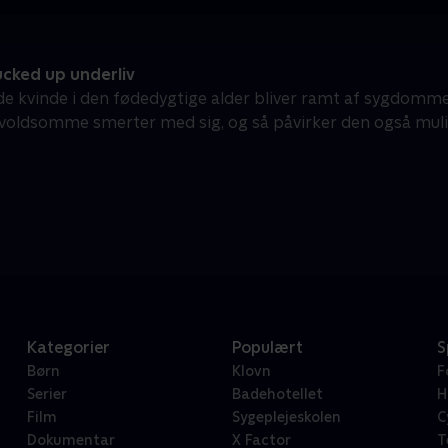
cked up underliv
de kvinde i den fødedygtige alder bliver ramt af sygdomme
 voldsomme smerter med sig, og så påvirker den også muli
Kategorier
Populært
S
Børn
Klovn
F
Serier
Badehotellet
H
Film
Sygeplejeskolen
C
Dokumentar
X Factor
T