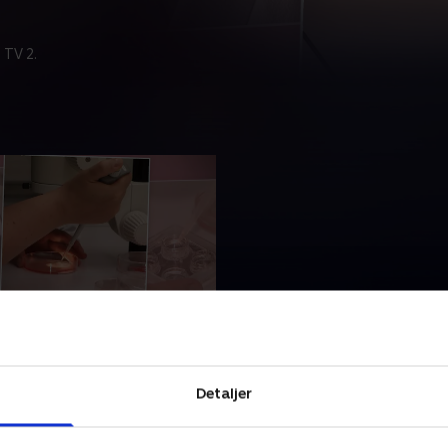
 TV 2.
r bange for at få en pige
mmer om børn. Indtil nu
etriose stået i vejen for
Detaljer
, men med operationen
 er det helt andre