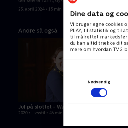
der selv er ramt, dykker ned i den
bekymring
28. august
kroniske sygdom.
23. april 2024 • 15 min
Dine data og coo
Vi bruger egne cookies o
Andre så også
PLAY, til statistik og ti
til målrettet markedsfør
du kan altid trække dit s
mere om hvordan TV 2 be
Nødvendig
Jul på slottet - Warwick
2020 • Livsstil • 46 min