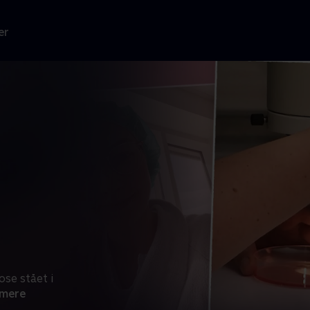
er
se stået i
mere