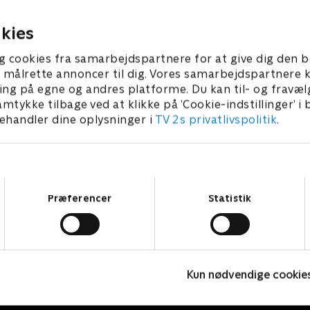
er, der melder sig
 2024 • 10 min
kies
g cookies fra samarbejdspartnere for at give dig den b
l at målrette annoncer til dig. Vores samarbejdspartner
ing på egne og andres platforme. Du kan til- og fravæl
amtykke tilbage ved at klikke på ’Cookie-indstillinger’ i
handler dine oplysninger i
TV 2s privatlivspolitik
.
Samtykkevalg
Præferencer
Statistik
Julelys for millioner
J
Kun nødvendige cookie
2022 • Livsstil • 46 min
2