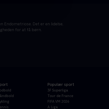
n Endometriose. Det er en lidelse,
gheden for at få børn.
port
Populær sport
odbold
3F Superliga
åndbold
Tour de France
ykling
FIFA VM 2026
ennis
A Liga