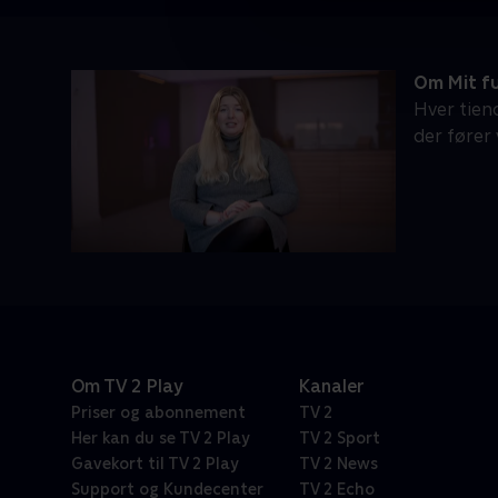
Om Mit fu
Hver tien
der fører
Om TV 2 Play
Kanaler
Priser og abonnement
TV 2
Her kan du se TV 2 Play
TV 2 Sport
Gavekort til TV 2 Play
TV 2 News
Support og Kundecenter
TV 2 Echo