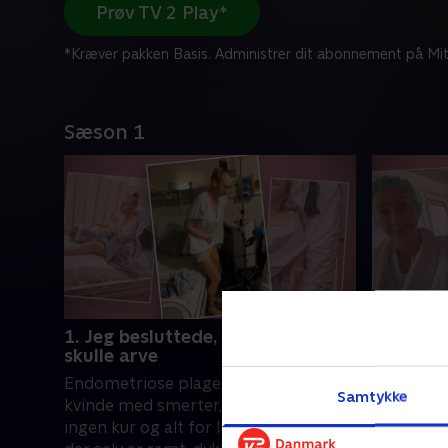
Prøv TV 2 Play*
*Kræver pakken Basis. Administrer dit abonnement på Mit
Sæson 1
1. Jeg besluttede, hvem der
2. Jeg e
skulle arve
Maria drø
Endometriose plager hver tiende
har Endom
Samtykke
kvinde med smerter, og der findes
den drøm
ingen kur og alt for lidt viden. Pernille,
overstået,