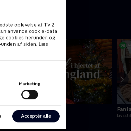
edste oplevelse af TV 2
e kan anvende cookie-data
ge cookies herunder, og
 bunden af siden. Læs
Marketing
ul i hjertet af England
Fanta
s
Acceptér alle
023 • Livsstil • 44 min
Livssti