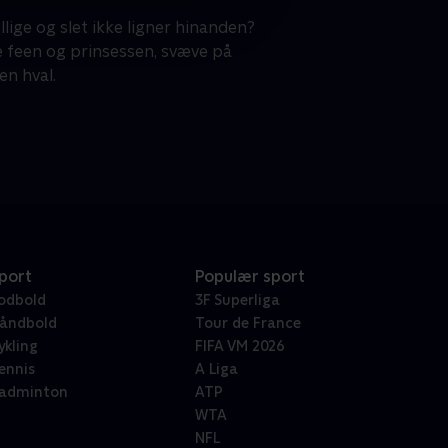
lige og slet ikke ligner hinanden?
e feen og prinsessen, svæve på
n hval.
port
Populær sport
odbold
3F Superliga
åndbold
Tour de France
ykling
FIFA VM 2026
ennis
A Liga
adminton
ATP
WTA
NFL