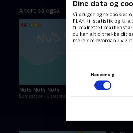
Dine data og coo
Andre så også
Vi bruger egne cookies o
PLAY, til statistik og ti
til målrettet markedsfør
du kan altid trække dit s
mere om hvordan TV 2 be
Nødvendig
Nuts Nuts Nuts
Børneserier • 1 sæsoner