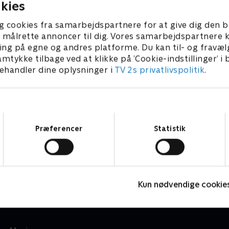
kies
g cookies fra samarbejdspartnere for at give dig den b
l at målrette annoncer til dig. Vores samarbejdspartner
ing på egne og andres platforme. Du kan til- og fravæl
amtykke tilbage ved at klikke på ’Cookie-indstillinger’ i
handler dine oplysninger i
TV 2s privatlivspolitik
.
Samtykkevalg
Præferencer
Statistik
Hunden Ib
R
Børneserier • 1 sæsoner
B
Kun nødvendige cookie