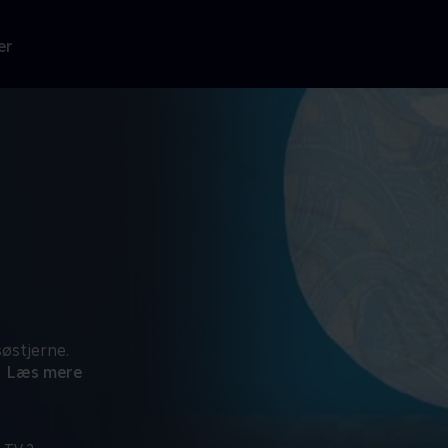
er
østjerne.
Læs mere