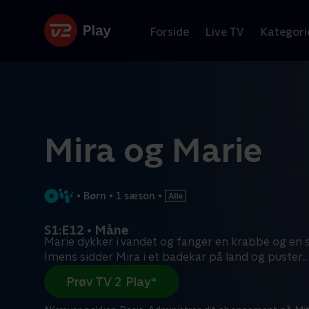
Forside
Live TV
Kategori
Mira og Marie
•
Børn
•
1 sæson
•
S1:E12 • Måne
Marie dykker i vandet og fanger en krabbe og en s
Imens sidder Mira i et badekar på land og puster
...
Prøv TV 2 Play*