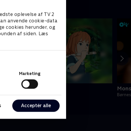
edste oplevelse af TV 2
e kan anvende cookie-data
ge cookies herunder, og
 bunden af siden. Læs
Marketing
onja Røverdatter
Mons
ørneserier • 1 sæsoner
Børnes
s
Acceptér alle