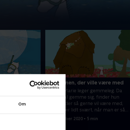
13. Bjørnen, der ville være med
et og fanger en
Mira og Marie leger gemmeleg. Da
rne. Imens sidder
Marie skal gemme sig, finder hun
å land og puster
bjørnen, der så gerne vil være med,
Om
 krabbe.
men det er lidt svært, når man er så
stor
 min
17. december 2020 • 5 min