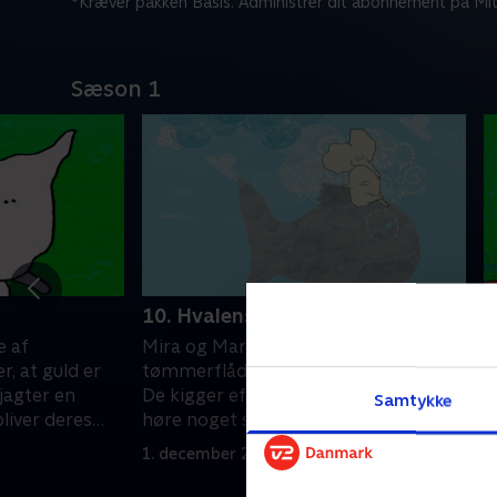
*Kræver pakken Basis. Administrer dit abonnement på Mit
Sæson 1
10. Hvalens sang
1
e af
Mira og Marie sejler på en
M
r, at guld er
tømmerflåde og sjipper i sjippetorv.
s
jagter en
De kigger efter fladfisk. Marie kan
b
Samtykke
liver deres
høre noget synge, men kan ikke finde
M
ud af, hvad det er.
1. december 2020 • 5 min
1