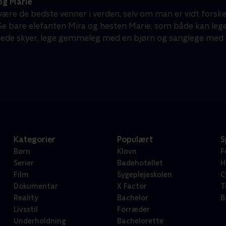
og Marie
ære de bedste venner i verden, selv om man er vidt forskel
Se bare elefanten Mira og hesten Marie, som både kan leg
ede skyer, lege gemmeleg med en bjørn og sanglege med e
Kategorier
Populært
S
Børn
Klovn
F
Serier
Badehotellet
H
Film
Sygeplejeskolen
C
Dokumentar
X Factor
T
Reality
Bachelor
B
Livsstil
Forræder
Underholdning
Bachelorette