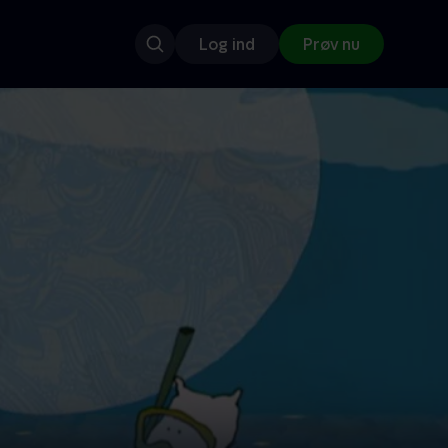
Log ind
Prøv nu