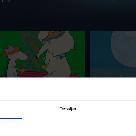
 TV 2.
1. Himmelkatten
12. Måne
ira synger, mens hun flyder på en
Marie dykker i vand
ky, der er formet som en fisk. Men så
krabbe og en søstje
egynder skyen at regne ned på
Mira i et badekar p
Detaljer
arie, der leger med en mus.
sæbebobler med en
. december 2020 • 5 min
1. december 2020 • 5