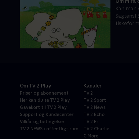
Om Mira 
Kan man v
Sagtens! 
fiskeform
Om TV 2 Play
Kanaler
Priser og abonnement
TV 2
Her kan du se TV 2 Play
TV 2 Sport
Gavekort til TV 2 Play
TV 2 News
Support og Kundecenter
TV 2 Echo
Vilkår og betingelser
TV 2 Fri
TV 2 NEWS i offentligt rum
TV 2 Charlie
C More