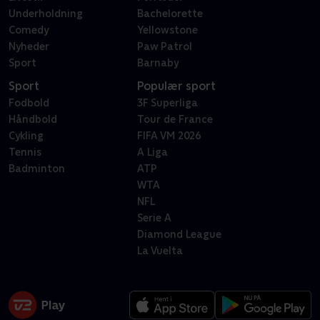
Underholdning
Bachelorette
Comedy
Yellowstone
Nyheder
Paw Patrol
Sport
Barnaby
Sport
Populær sport
Fodbold
3F Superliga
Håndbold
Tour de France
Cykling
FIFA VM 2026
Tennis
A Liga
Badminton
ATP
WTA
NFL
Serie A
Diamond League
La Vuelta