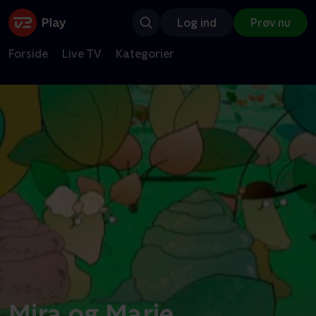
Log ind
Prøv nu
Forside
Live TV
Kategorier
Mira og Marie