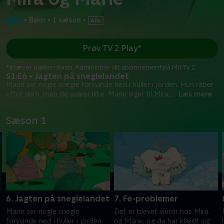
•
Børn
•
1 sæson
•
Prøv TV 2 Play*
*Kræver pakken Basis. Administrer dit abonnement på Mit TV 2.
S1:E6 • Jagten på sneglelandet
Marie ser nogle snegle forsvinde ned i huller i jorden. Hun råber
efter dem, men de svarer ikke. Marie siger til Mira,
...
Læs mere
Sæson 1
6. Jagten på sneglelandet
7. Fe-problemer
Marie ser nogle snegle
Det er blevet vinter hos Mira
forsvinde ned i huller i jorden.
og Marie, og de har klædt sig