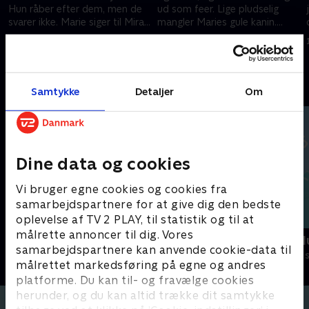
Hun råber efter dem, men de
ud som feer. Lige pludselig
svarer ikke. Marie siger til Mira,
mangler Maries gule kanin.
at de hellere mål finde
Hvem har taget den?
1. december 2020 • 5 min
1. december 2020 • 5 min
sneglene.
Andre så også
Samtykke
Detaljer
Om
Dine data og cookies
Vi bruger egne cookies og cookies fra
samarbejdspartnere for at give dig den bedste
oplevelse af TV 2 PLAY, til statistik og til at
målrette annoncer til dig. Vores
Hunden Ib
Nuts Nuts N
samarbejdspartnere kan anvende cookie-data til
Børneserier • 1 sæsoner
Børneserier • 1
målrettet markedsføring på egne og andres
platforme. Du kan til- og fravælge cookies
herunder, og du kan altid trække dit samtykke