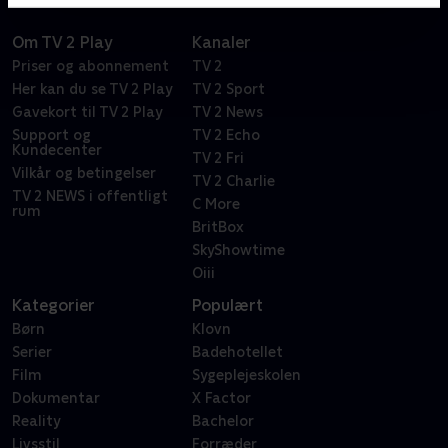
Om TV 2 Play
Kanaler
Priser og abonnement
TV 2
Her kan du se TV 2 Play
TV 2 Sport
Gavekort til TV 2 Play
TV 2 News
Support og
TV 2 Echo
Kundecenter
TV 2 Fri
Vilkår og betingelser
TV 2 Charlie
TV 2 NEWS i offentligt
C More
rum
BritBox
SkyShowtime
Oiii
Kategorier
Populært
Børn
Klovn
Serier
Badehotellet
Film
Sygeplejeskolen
Dokumentar
X Factor
Reality
Bachelor
Livsstil
Forræder