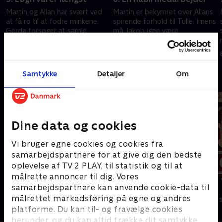
Martin og Allan har svært ved
Martin er bekymret over Allans
at få ro til at fodre minkene.
spirende forhold til Tulle. Imens
Gerda forsøger at samle
må Jakob igen være
,
familien. Politiet leder efter
stikirenddrengen, der skal
d
Allans partybus, og Jakob
forsøge at få skovlen under
24. september 2023 • 25 min
1. oktober 2023 • 29 min
jagter Maria.
Rebekka.
Samtykke
Detaljer
Om
Andre så også
Dine data og cookies
Vi bruger egne cookies og cookies fra
samarbejdspartnere for at give dig den bedste
oplevelse af TV 2 PLAY, til statistik og til at
målrette annoncer til dig. Vores
samarbejdspartnere kan anvende cookie-data til
Klovn
Tomgang
målrettet markedsføring på egne og andres
Komedie • 11 sæsoner
Komedie • 3 sæ
platforme. Du kan til- og fravælge cookies
herunder, og du kan altid trække dit samtykke