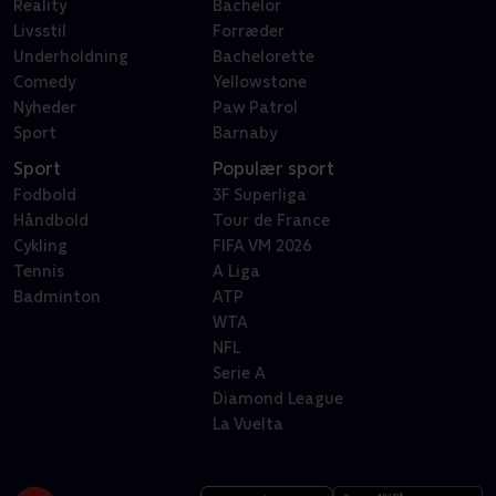
Reality
Bachelor
Livsstil
Forræder
Underholdning
Bachelorette
Comedy
Yellowstone
Nyheder
Paw Patrol
Sport
Barnaby
Sport
Populær sport
Fodbold
3F Superliga
Håndbold
Tour de France
Cykling
FIFA VM 2026
Tennis
A Liga
Badminton
ATP
WTA
NFL
Serie A
Diamond League
La Vuelta