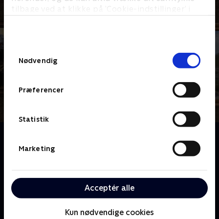
tilbage ved at klikke på ’Cookie-indstillinger’ i
bunden af siden. Læs mere om hvordan TV 2
behandler dine oplysninger i
TV 2s privatlivspolitik
.
Samtykkevalg
Nødvendig
Præferencer
Statistik
Om Minkavlerne
I Nordjylland bor en minkavlerfamilie bestående af
Marketing
Niller, Gerda og deres tre voksne sønner, Martin, Allan
og Jakob. I den stjernespækkede komedieserie kan
du følge familien Christiansens kamp for at beholde
Acceptér alle
gården og holde sammen på familien, hvilket kræver
blod, hemmeligheder og et boogietræk.
Kun nødvendige cookies