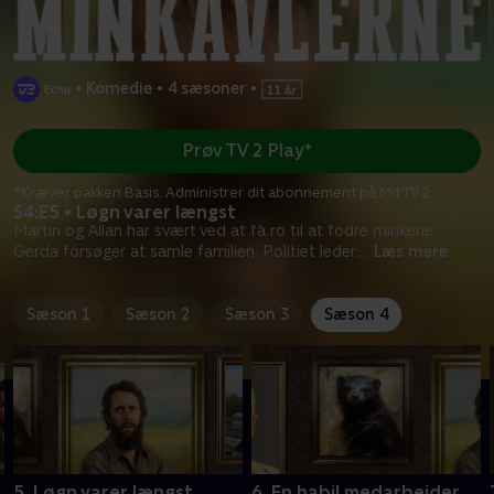
•
Komedie
•
4 sæsoner
•
Prøv TV 2 Play*
*Kræver pakken Basis. Administrer dit abonnement på Mit TV 2.
S4:E5 • Løgn varer længst
Martin og Allan har svært ved at få ro til at fodre minkene.
Gerda forsøger at samle familien. Politiet leder
...
Læs mere
Sæson 1
Sæson 2
Sæson 3
Sæson 4
5. Løgn varer længst
6. En habil medarbejder