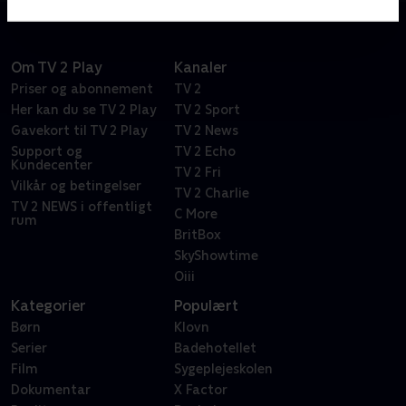
Om TV 2 Play
Kanaler
Priser og abonnement
TV 2
Her kan du se TV 2 Play
TV 2 Sport
Gavekort til TV 2 Play
TV 2 News
Support og
TV 2 Echo
Kundecenter
TV 2 Fri
Vilkår og betingelser
TV 2 Charlie
TV 2 NEWS i offentligt
C More
rum
BritBox
SkyShowtime
Oiii
Kategorier
Populært
Børn
Klovn
Serier
Badehotellet
Film
Sygeplejeskolen
Dokumentar
X Factor