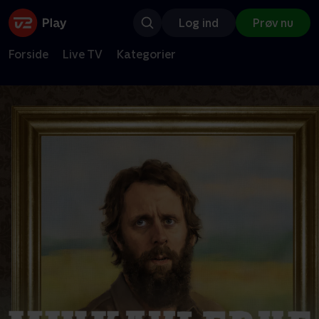
Log ind
Prøv nu
Forside
Live TV
Kategorier