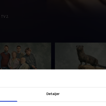
 TV 2.
fanden sker der?
2. En ordentlig mukkert
oldes i et jerngreb af
Martin har desperat brug fo
Detaljer
har ikke råd til de litauere,
hjælp, men Allan er sur og ha
at hyre. Allan løslades fra
med sin ven fra fængslet, de