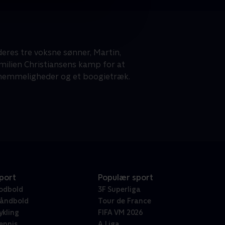
deres tre voksne sønner, Martin,
milien Christiansens kamp for at
 hemmeligheder og et boogietræk.
port
Populær sport
odbold
3F Superliga
åndbold
Tour de France
ykling
FIFA VM 2026
ennis
A Liga