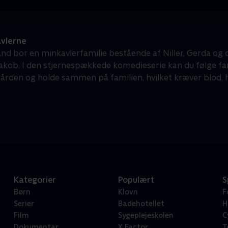
vlerne
land bor en minkavlerfamilie bestående af Niller, Gerda og 
Jakob. I den stjernespækkede komedieserie kan du følge fa
ården og holde sammen på familien, hvilket kræver blod,
Kategorier
Populært
S
Børn
Klovn
F
Serier
Badehotellet
H
Film
Sygeplejeskolen
C
Dokumentar
X Factor
T