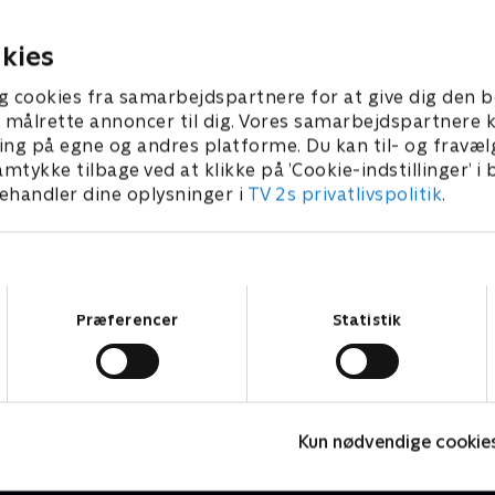
 men intet er, som det plejer
besøg. Maria gør sig et inte
me
fund hos Mie
22 • 29 min
11. april 2022 • 29 min
kies
g cookies fra samarbejdspartnere for at give dig den b
l at målrette annoncer til dig. Vores samarbejdspartner
ing på egne og andres platforme. Du kan til- og fravæl
amtykke tilbage ved at klikke på ’Cookie-indstillinger’ i
handler dine oplysninger i
TV 2s privatlivspolitik
.
Samtykkevalg
Præferencer
Statistik
Tomgang
L
Kun nødvendige cookie
Komedie • 3 sæsoner
K