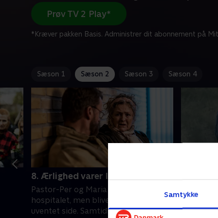
Prøv TV 2 Play*
*Kræver pakken Basis. Administrer dit abonnement på Mit
Sæson 1
Sæson 2
Sæson 3
Sæson 4
8. Ærlighed varer længst
1. Hva' 
Pastor-Per og Maria er taget på
Familien h
Samtykke
hospitalet, men bliver afbrudt fra en
banken og 
uventet side. Samtidig må Gerda
de plejer 