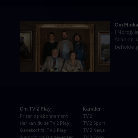
Om Minka
I Nordjyl
Allan og 
beholde g
Om TV 2 Play
Kanaler
Priser og abonnement
TV 2
Her kan du se TV 2 Play
TV 2 Sport
Gavekort til TV 2 Play
TV 2 News
Support og Kundecenter
TV 2 Echo