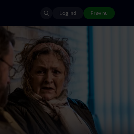
Log ind
Prøv nu