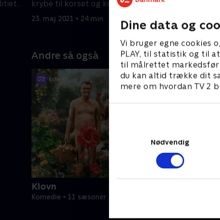
tiets
krybe til korset og komme Martin og
fængslet,
Allan til undsætning.
derhjem
23. maj 2021 • 24 min
4. april 20
Dine data og coo
Vi bruger egne cookies o
PLAY, til statistik og ti
Andre så også
til målrettet markedsfør
du kan altid trække dit s
mere om hvordan TV 2 be
Nødvendig
Klovn
Komedie • 11 sæsoner