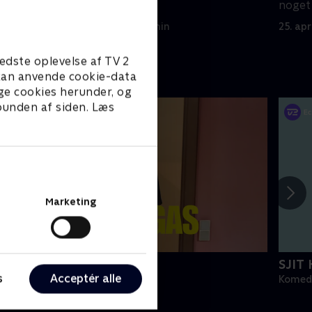
ressant
Per skal have luft
noget
skikke
18. april 2022 • 26 min
25. apr
edste oplevelse af TV 2
e kan anvende cookie-data
ge cookies herunder, og
 bunden af siden. Læs
Marketing
angt fra Las Vegas
SJIT
s
Acceptér alle
omedie • 5 sæsoner
Komedi