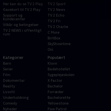
Her kan du se TV 2 Play
TV 2 Sport
Gavekort til TV 2 Play
TV 2 News
Support og
TV 2 Echo
Kundecenter
TV 2 Fri
Vilkår og betingelser
TV 2 Charlie
TV 2 NEWS i offentligt
C More
rum
BritBox
SkyShowtime
Oiii
Kategorier
Populært
Børn
Klovn
Serier
Badehotellet
Film
Sygeplejeskolen
Dokumentar
X Factor
Reality
Bachelor
Livsstil
Forræder
Underholdning
Bachelorette
Comedy
Yellowstone
Nyheder
Paw Patrol