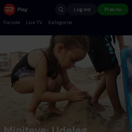
Log ind
Prøv nu
Forside
Live TV
Kategorier
Miniteve: Udeleg