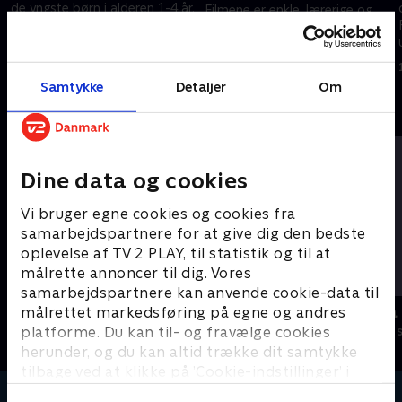
de yngste børn i alderen 1-4 år.
Filmene er enkle, lærerige og
Filmene er enkle, lærerige og
underholdende.
underholdende.
16. februar 2024 • 0 min
16. februar 2024 • 2 min
Samtykke
Detaljer
Om
Andre så også
Dine data og cookies
Vi bruger egne cookies og cookies fra
samarbejdspartnere for at give dig den bedste
oplevelse af TV 2 PLAY, til statistik og til at
målrette annoncer til dig. Vores
samarbejdspartnere kan anvende cookie-data til
Miniteve: Transportmidler
Miniteve: P
målrettet markedsføring på egne og andres
platforme. Du kan til- og fravælge cookies
Børneserier • 1 sæsoner
Børneserier • 1
herunder, og du kan altid trække dit samtykke
tilbage ved at klikke på ’Cookie-indstillinger’ i
bunden af siden. Læs mere om hvordan TV 2