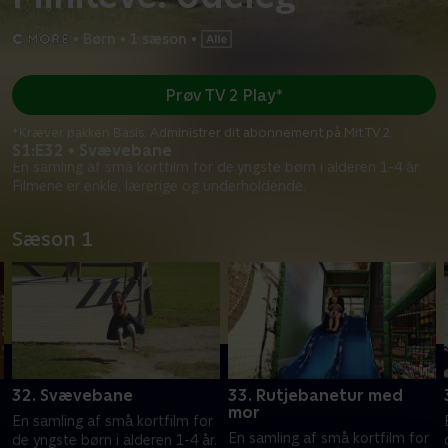
•
Børn
•
1 sæson
•
Prøv TV 2 Play*
*Kræver pakken Basis. Administrer dit abonnement på Mit TV 2.
S1:E32 • Svævebane
En samling af små kortfilm for de yngste børn i alderen 1-4 år.
Filmene er enkle, lærerige og underholdende.
Sæson 1
32. Svævebane
33. Rutjebanetur med
mor
En samling af små kortfilm for
En samling af små kortfilm for
.
de yngste børn i alderen 1-4 år.