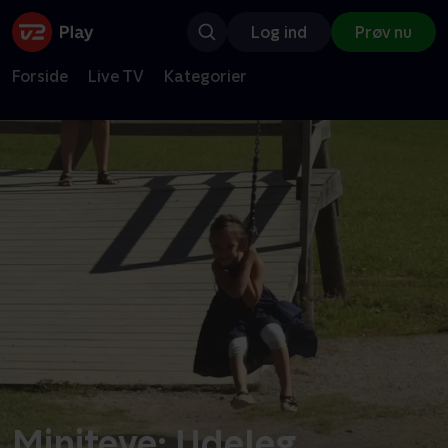
Log ind
Prøv nu
Forside
Live TV
Kategorier
Miniteve: Udeleg