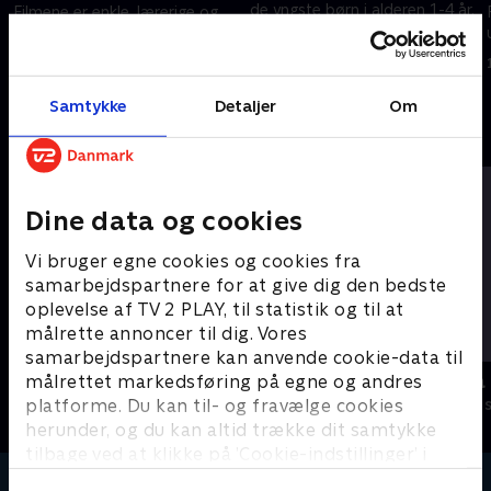
de yngste børn i alderen 1-4 år.
Filmene er enkle, lærerige og
Filmene er enkle, lærerige og
underholdende.
underholdende.
16. februar 2024 • 1 min
16. februar 2024 • 0 min
Samtykke
Detaljer
Om
Andre så også
Dine data og cookies
Vi bruger egne cookies og cookies fra
samarbejdspartnere for at give dig den bedste
oplevelse af TV 2 PLAY, til statistik og til at
målrette annoncer til dig. Vores
samarbejdspartnere kan anvende cookie-data til
Miniteve: Transportmidler
Miniteve: P
målrettet markedsføring på egne og andres
platforme. Du kan til- og fravælge cookies
Børneserier • 1 sæsoner
Børneserier • 1
herunder, og du kan altid trække dit samtykke
tilbage ved at klikke på ’Cookie-indstillinger’ i
bunden af siden. Læs mere om hvordan TV 2