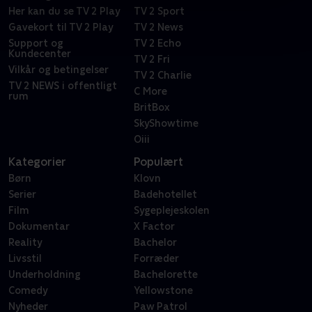
Her kan du se TV 2 Play
TV 2 Sport
Gavekort til TV 2 Play
TV 2 News
Support og
TV 2 Echo
Kundecenter
TV 2 Fri
Vilkår og betingelser
TV 2 Charlie
TV 2 NEWS i offentligt
C More
rum
BritBox
SkyShowtime
Oiii
Kategorier
Populært
Børn
Klovn
Serier
Badehotellet
Film
Sygeplejeskolen
Dokumentar
X Factor
Reality
Bachelor
Livsstil
Forræder
Underholdning
Bachelorette
Comedy
Yellowstone
Nyheder
Paw Patrol