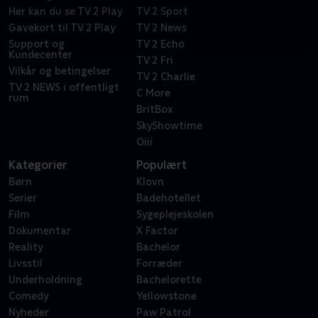
Her kan du se TV 2 Play
TV 2 Sport
Gavekort til TV 2 Play
TV 2 News
Support og
TV 2 Echo
Kundecenter
TV 2 Fri
Vilkår og betingelser
TV 2 Charlie
TV 2 NEWS i offentligt
C More
rum
BritBox
SkyShowtime
Oiii
Kategorier
Populært
Børn
Klovn
Serier
Badehotellet
Film
Sygeplejeskolen
Dokumentar
X Factor
Reality
Bachelor
Livsstil
Forræder
Underholdning
Bachelorette
Comedy
Yellowstone
Nyheder
Paw Patrol