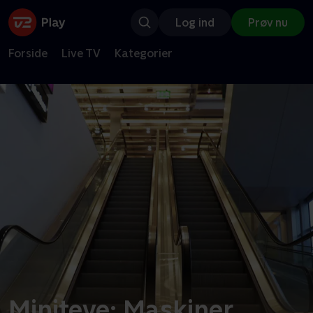
Log ind
Prøv nu
Forside
Live TV
Kategorier
Miniteve: Maskiner