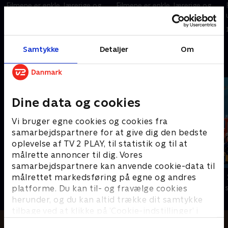
Filmene er enkle, lærerige og
Filmene er enkle, lærerige og
underholdende.
underholdende.
16. februar 2024 • 1 min
16. februar 2024 • 1 min
Samtykke
Detaljer
Om
Andre så også
Dine data og cookies
Vi bruger egne cookies og cookies fra
samarbejdspartnere for at give dig den bedste
oplevelse af TV 2 PLAY, til statistik og til at
målrette annoncer til dig. Vores
samarbejdspartnere kan anvende cookie-data til
Miniteve: Transportmidler
Brandmand
målrettet markedsføring på egne og andres
platforme. Du kan til- og fravælge cookies
Børneserier • 1 sæsoner
Børneserier • 1
herunder, og du kan altid trække dit samtykke
tilbage ved at klikke på ’Cookie-indstillinger’ i
bunden af siden. Læs mere om hvordan TV 2