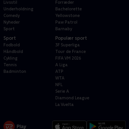
Livsstil
Forræder
Underholdning
Bachelorette
Comedy
Yellowstone
Nyheder
Paw Patrol
Sport
Barnaby
Sport
Populær sport
Fodbold
3F Superliga
Håndbold
Tour de France
Cykling
FIFA VM 2026
Tennis
A Liga
Badminton
ATP
WTA
NFL
Serie A
Diamond League
La Vuelta