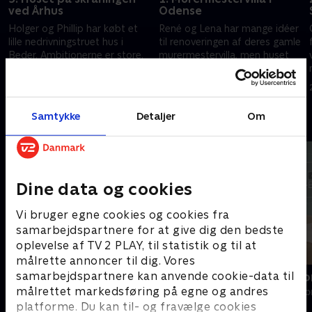
ved Århus
Odense
Holger og Phillip har købt et
René og Lena har mange idéer
lille nedrivningstruet hus i
til renoveringen af deres gamle
Beder. Ambitionerne er store,
murermestervilla, men huset
når parret forvandler det
gemmer på flere udfordringer.
faldefærdige hus til et unikt
Vil det lykkes dem at opfylde
26. juni 2025 • 28 min
15. september 2025 • 28 min
hjem.
husdrømmen?
Samtykke
Detaljer
Om
Andre så også
Dine data og cookies
Vi bruger egne cookies og cookies fra
samarbejdspartnere for at give dig den bedste
oplevelse af TV 2 PLAY, til statistik og til at
målrette annoncer til dig. Vores
samarbejdspartnere kan anvende cookie-data til
Beliggenhed, beliggenhed,
Mesterlige o
beliggenhed
målrettet markedsføring på egne og andres
Livsstil • 1 sæs
Livsstil • 18 sæsoner
platforme. Du kan til- og fravælge cookies