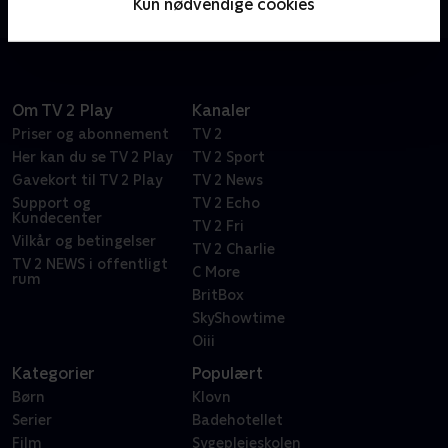
Kun nødvendige cookies
undervejs.
Om TV 2 Play
Kanaler
Priser og abonnement
TV 2
Her kan du se TV 2 Play
TV 2 Sport
Gavekort til TV 2 Play
TV 2 News
Support og
TV 2 Echo
Kundecenter
TV 2 Fri
Vilkår og betingelser
TV 2 Charlie
TV 2 NEWS i offentligt
C More
rum
BritBox
SkyShowtime
Oiii
Kategorier
Populært
Børn
Klovn
Serier
Badehotellet
Film
Sygeplejeskolen