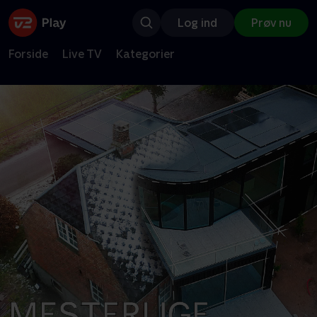
Log ind
Prøv nu
Forside
Live TV
Kategorier