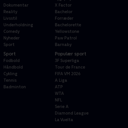
Dokumentar
X Factor
Reality
Bachelor
Livsstil
Forræder
Underholdning
Bachelorette
Comedy
Yellowstone
Nyheder
Paw Patrol
Sport
Barnaby
Sport
Populær sport
Fodbold
3F Superliga
Håndbold
Tour de France
Cykling
FIFA VM 2026
Tennis
A Liga
Badminton
ATP
WTA
NFL
Serie A
Diamond League
La Vuelta