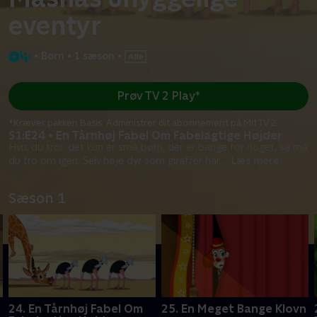
eventyr
•
Børn
•
1 sæson
•
Prøv TV 2 Play*
*Kræver pakken Basis. Administrer dit abonnement på Mit TV 2.
S1:E24 • En Tårnhøj Fabel Om Fabelagtige Højder
Hvis du tror, det kun er små børn, der er bange for noget, så må
du tro om igen. Selv høje dyr som giraffer har
...
Læs mere
Sæson 1
24. En Tårnhøj Fabel Om
25. En Meget Bange Klovn