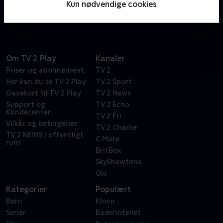
Kun nødvendige cookies
historier!.
Om TV 2 Play
Kanaler
Priser og abonnement
TV 2
Her kan du se TV 2 Play
TV 2 Sport
Gavekort til TV 2 Play
TV 2 News
Support og
TV 2 Echo
Kundecenter
TV 2 Fri
Vilkår og betingelser
TV 2 Charlie
TV 2 NEWS i offentligt
C More
rum
BritBox
SkyShowtime
Oiii
Kategorier
Populært
Børn
Klovn
Serier
Badehotellet