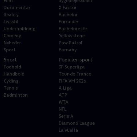
Film
Sygeplejeskolen
Dokumentar
X Factor
Reality
Bachelor
Livsstil
Forræder
Underholdning
Bachelorette
Comedy
Yellowstone
Nyheder
Paw Patrol
Sport
Barnaby
Sport
Populær sport
Fodbold
3F Superliga
Håndbold
Tour de France
Cykling
FIFA VM 2026
Tennis
A Liga
Badminton
ATP
WTA
NFL
Serie A
Diamond League
La Vuelta