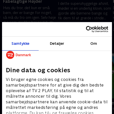
Fabelagtige Højder
I dette superuhyggelige afsnit,
Hvis du tror, det kun er små
møder vi en underlig klovn, som
børn, der er bange for noget,
gjorde alle børnene bange og
e
så må du tro om igen. Selv høje
fik dem til at græde i stride
dyr som giraffer har noget, de
strømme. Hvad skete der med
27. marts 2023 • 5 min
d
er bange for!.
klovnen?.
27. marts 2023 • 5 min
Samtykke
Detaljer
Om
Andre så også
Dine data og cookies
Vi bruger egne cookies og cookies fra
samarbejdspartnere for at give dig den bedste
oplevelse af TV 2 PLAY, til statistik og til at
målrette annoncer til dig. Vores
samarbejdspartnere kan anvende cookie-data til
Masha og bjørnen
Mashas even
målrettet markedsføring på egne og andres
Børneserier • 3 sæsoner
Børneserier • 1
platforme. Du kan til- og fravælge cookies