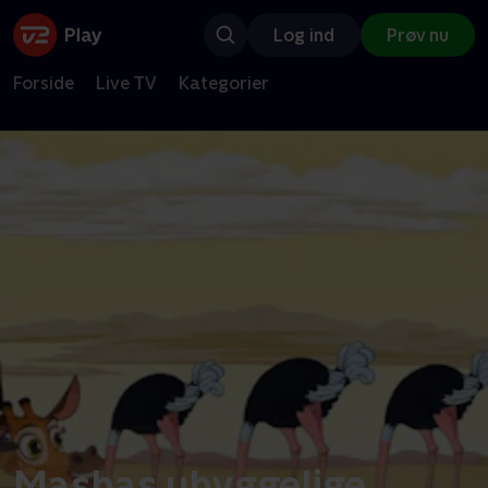
Log ind
Prøv nu
Forside
Live TV
Kategorier
Mashas uhyggelige