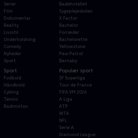
Serier
Badehotellet
Film
Sygeplejeskolen
Dokumentar
X Factor
Reality
Bachelor
Livsstil
Forræder
Underholdning
Bachelorette
Comedy
Yellowstone
Nyheder
Paw Patrol
Sport
Barnaby
Sport
Populær sport
Fodbold
3F Superliga
Håndbold
Tour de France
Cykling
FIFA VM 2026
Tennis
A Liga
Badminton
ATP
WTA
NFL
Serie A
Diamond League