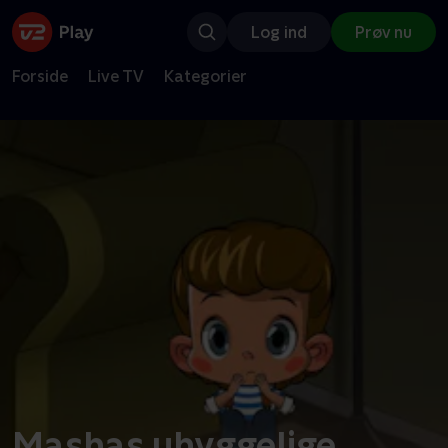
Log ind
Prøv nu
Forside
Live TV
Kategorier
Mashas uhyggelige