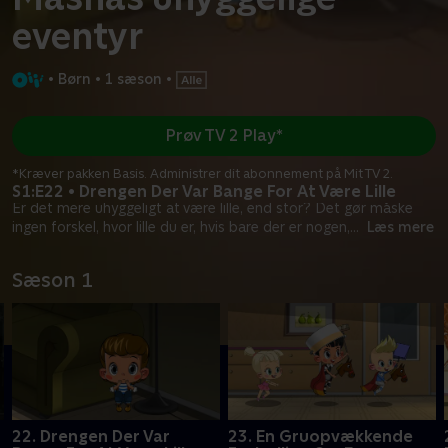
eventyr
•
Børn
•
1 sæson
•
Prøv TV 2 Play*
*Kræver pakken Basis. Administrer dit abonnement på Mit TV 2.
S1:E22 • Drengen Der Var Bange For At Være Lille
Er det mere uhyggeligt at være lille, end stor? Det gør måske
ingen forskel, hvor lille du er, hvis bare der er nogen,
...
Læs mere
Sæson 1
22. Drengen Der Var
23. En Gruopvækkende