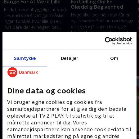
Bange For At Være Lille
Fortælling Om En
Glædelig Begivenhed
Er det mere uhyggeligt at være
m
Hvad sker der når man får en
lille, end stor? Det gør måske
ny lillesøster? Vil hun ødelægge
ingen forskel, hvor lille du er,
dit legetøj? Tage din kage?
hvis bare der er nogen, der
Eller er hun bare virkelig sød ud
passer på dig og holder af dig!.
27. marts 2023 • 5 min
og vil hjælpe dig med stort og
27. marts 2023 • 5 min
småt?.
Samtykke
Detaljer
Om
Andre så også
Dine data og cookies
Vi bruger egne cookies og cookies fra
samarbejdspartnere for at give dig den bedste
oplevelse af TV 2 PLAY, til statistik og til at
målrette annoncer til dig. Vores
samarbejdspartnere kan anvende cookie-data til
Masha og bjørnen
Mashas even
målrettet markedsføring på egne og andres