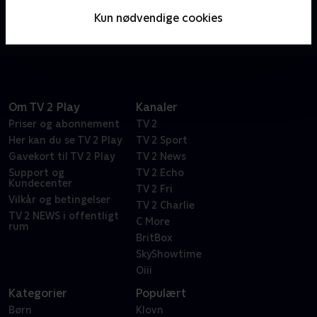
rædsler kun findes i vores fantasi. Masha lærer dig at
Kun nødvendige cookies
slippe af med al frygt ved at lege og fortælle dine
historier!.
Om TV 2 Play
Kanaler
Priser og abonnement
TV 2
Her kan du se TV 2 Play
TV 2 Sport
Gavekort til TV 2 Play
TV 2 News
Support og
TV 2 Echo
Kundecenter
TV 2 Fri
Vilkår og betingelser
TV 2 Charlie
TV 2 NEWS i offentligt
C More
rum
BritBox
SkyShowtime
Oiii
Kategorier
Populært
Børn
Klovn