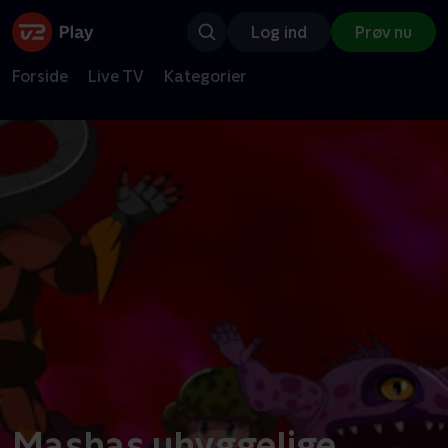
Log ind
Prøv nu
Forside
Live TV
Kategorier
Mashas uhyggelige