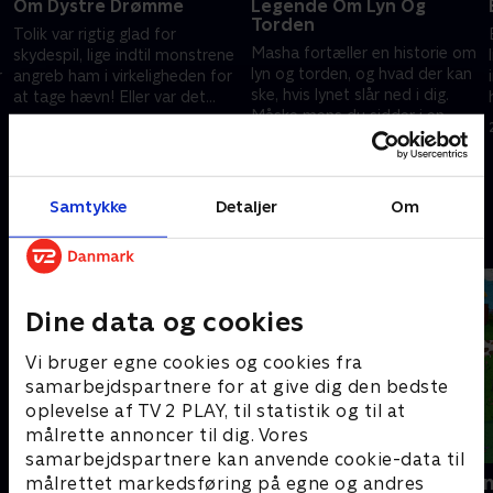
Om Dystre Drømme
Legende Om Lyn Og
Torden
Tolik var rigtig glad for
Masha fortæller en historie om
skydespil, lige indtil monstrene
lyn og torden, og hvad der kan
r
angreb ham i virkeligheden for
ske, hvis lynet slår ned i dig.
at tage hævn! Eller var det
Måske mens du sidder i en
bare en drøm? Vi må se!.
27. marts 2023 • 5 min
park og drikker
27. marts 2023 • 5 min
abrikossodavand?.
Samtykke
Detaljer
Om
Andre så også
Dine data og cookies
Vi bruger egne cookies og cookies fra
samarbejdspartnere for at give dig den bedste
oplevelse af TV 2 PLAY, til statistik og til at
målrette annoncer til dig. Vores
samarbejdspartnere kan anvende cookie-data til
Masha og bjørnen
Mashas even
målrettet markedsføring på egne og andres