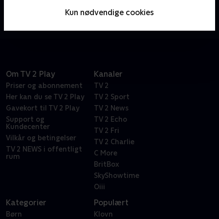
rædsler kun findes i vores fantasi. Masha lærer dig at
Kun nødvendige cookies
slippe af med al frygt ved at lege og fortælle dine
historier!.
Om TV 2 Play
Kanaler
Priser og abonnement
TV 2
Her kan du se TV 2 Play
TV 2 Sport
Gavekort til TV 2 Play
TV 2 News
Support og
TV 2 Echo
Kundecenter
TV 2 Fri
Vilkår og betingelser
TV 2 Charlie
TV 2 NEWS i offentligt
C More
rum
BritBox
SkyShowtime
Oiii
Kategorier
Populært
Børn
Klovn