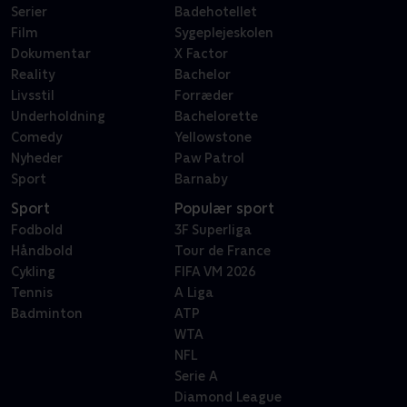
Serier
Badehotellet
Film
Sygeplejeskolen
Dokumentar
X Factor
Reality
Bachelor
Livsstil
Forræder
Underholdning
Bachelorette
Comedy
Yellowstone
Nyheder
Paw Patrol
Sport
Barnaby
Sport
Populær sport
Fodbold
3F Superliga
Håndbold
Tour de France
Cykling
FIFA VM 2026
Tennis
A Liga
Badminton
ATP
WTA
NFL
Serie A
Diamond League