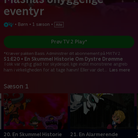
eventyr
•
Børn
•
1 sæson
•
Prøv TV 2 Play*
*Kræver pakken Basis. Administrer dit abonnement på Mit TV 2.
S1:E20 • En Skummel Historie Om Dystre Drømme
Tolik var rigtig glad for skydespil, lige indtil monstrene angreb
ham i virkeligheden for at tage hævn! Eller var det
...
Læs mere
Sæson 1
20. En Skummel Historie
21. En Alarmerende