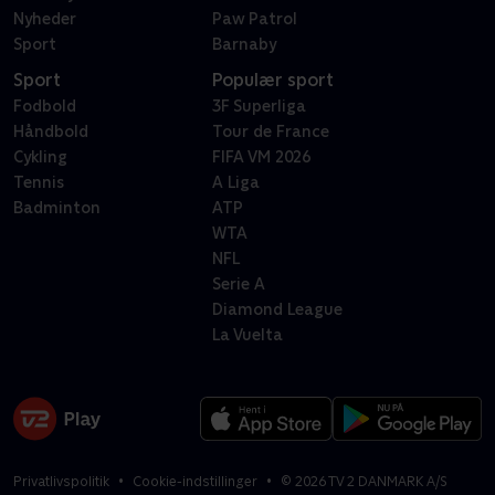
Nyheder
Paw Patrol
Sport
Barnaby
Sport
Populær sport
Fodbold
3F Superliga
Håndbold
Tour de France
Cykling
FIFA VM 2026
Tennis
A Liga
Badminton
ATP
WTA
NFL
Serie A
Diamond League
La Vuelta
Privatlivspolitik
Cookie-indstillinger
©
2026
TV 2 DANMARK A/S