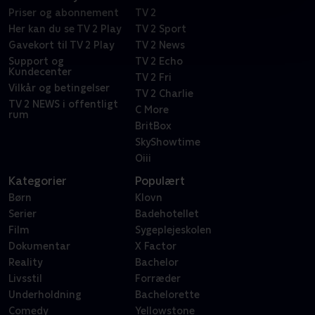
Priser og abonnement
TV 2
Her kan du se TV 2 Play
TV 2 Sport
Gavekort til TV 2 Play
TV 2 News
Support og
TV 2 Echo
Kundecenter
TV 2 Fri
Vilkår og betingelser
TV 2 Charlie
TV 2 NEWS i offentligt
C More
rum
BritBox
SkyShowtime
Oiii
Kategorier
Populært
Børn
Klovn
Serier
Badehotellet
Film
Sygeplejeskolen
Dokumentar
X Factor
Reality
Bachelor
Livsstil
Forræder
Underholdning
Bachelorette
Comedy
Yellowstone