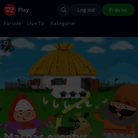
Log ind
Prøv nu
Forside
Live TV
Kategorier
Mashas eventyr