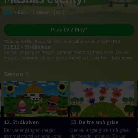
•
Børn
•
1 sæson
•
Prøv TV 2 Play*
*Kræver pakken Basis. Administrer dit abonnement på Mit TV 2.
S1:E12 • Stråkalven
Der var engang en meget gammel mand og hans kone. De var
meget ensomme, så den gamle mand satte sig for
...
Læs mere
Sæson 1
12. Stråkalven
13. De tre små grise
Der var engang en meget
Der var engang tre små grise,
gammel mand og hans kone.
der boede i en skov. De var