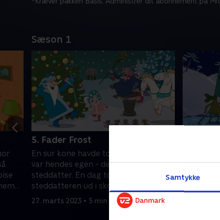
*Kræver pakken Basis. Administrer dit abonnement på Mit
Sæson 1
5. Fader Frost
6. Juletr
mor
En sur kone havde to døtre. Den ene
Der var e
så
var hendes egen - den anden var en
kone. Da 
pise
steddatter. En dag tog hun
for at fis
Samtykke
nnem
steddatteren ud i skoven og efterlod
tog den m
den stakkels pige der
var død
27. marts 2023 • 5 min
27. marts 