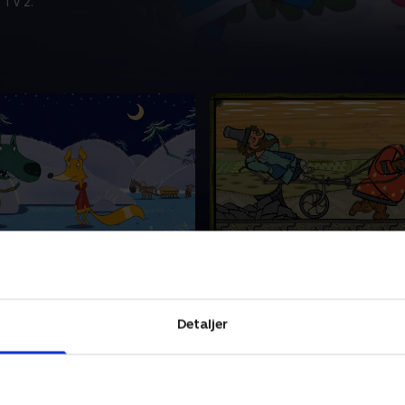
 TV 2.
æsfiskeri
7. Toppene og rødderne
ngang en fisker og hans
I en skov uden for en by bo
fiskeren en dag skulle ned
Bjørnen. I byen boede en m
ke, fik han øje på en ræv. Han
Bjørnen bad manden om go
Detaljer
ed, fordi han troede, den
Manden bad Bjørnen vælge
to ting: toppene eller rødde
2023 • 5 min
27. marts 2023 • 5 min