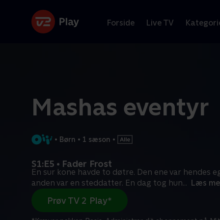
Forside
Live TV
Kategori
Mashas eventyr
•
Børn
•
1 sæson
•
S1:E5 • Fader Frost
En sur kone havde to døtre. Den ene var hendes e
anden var en steddatter. En dag tog hun
...
Læs me
Prøv TV 2 Play*