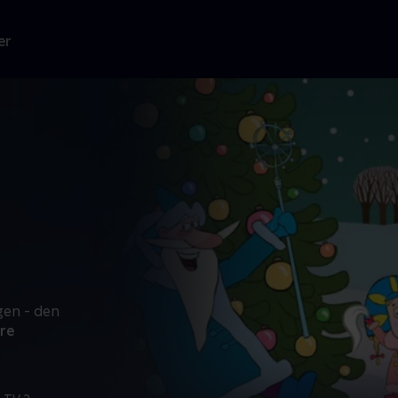
er
gen - den
re