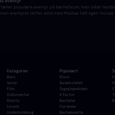
s eventyr
tæller populære eventyr på børnefacon, hvor både handli
en eventyret slutter altid med Mashas helt egen morale
Kategorier
Populært
S
Børn
Klovn
F
Serier
Badehotellet
H
Film
Sygeplejeskolen
C
Dokumentar
X Factor
T
Reality
Bachelor
B
Livsstil
Forræder
Underholdning
Bachelorette