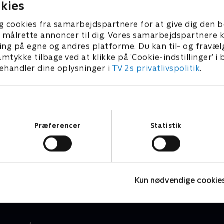
kies
g cookies fra samarbejdspartnere for at give dig den b
l at målrette annoncer til dig. Vores samarbejdspartner
ing på egne og andres platforme. Du kan til- og fravæl
amtykke tilbage ved at klikke på ’Cookie-indstillinger’ i
handler dine oplysninger i
TV 2s privatlivspolitik
.
Samtykkevalg
Præferencer
Statistik
Mashas uhyggelige eventyr
M
Børneserier • 1 sæsoner
B
Kun nødvendige cookie