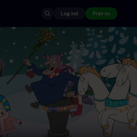
Log ind
Prøv nu