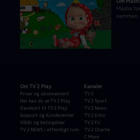
Om Masha
Masha for
sammen, m
Om TV 2 Play
Kanaler
Priser og abonnement
TV 2
Her kan du se TV 2 Play
TV 2 Sport
Gavekort til TV 2 Play
TV 2 News
Support og Kundecenter
TV 2 Echo
Vilkår og betingelser
TV 2 Fri
TV 2 NEWS i offentligt rum
TV 2 Charlie
C More