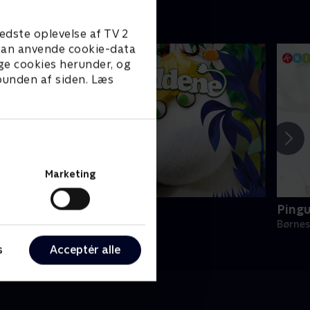
edste oplevelse af TV 2
e kan anvende cookie-data
ge cookies herunder, og
 bunden af siden. Læs
Marketing
umitroldene
Ping
ørneserier • 1 sæsoner
Børnes
s
Acceptér alle