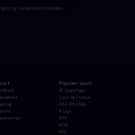
nger og karakterer blandes
port
Populær sport
odbold
3F Superliga
åndbold
Tour de France
ykling
FIFA VM 2026
ennis
A Liga
adminton
ATP
WTA
NFL