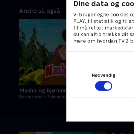
Dine data og coo
Andre så også
Vi bruger egne cookies o
PLAY, til statistik og ti
til målrettet markedsfør
du kan altid trække dit s
mere om hvordan TV 2 be
Nødvendig
Masha og bjørnen
Børneserier • 3 sæsoner