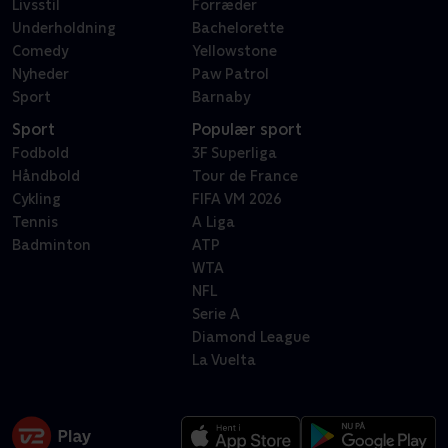
Livsstil
Forræder
Underholdning
Bachelorette
Comedy
Yellowstone
Nyheder
Paw Patrol
Sport
Barnaby
Sport
Populær sport
Fodbold
3F Superliga
Håndbold
Tour de France
Cykling
FIFA VM 2026
Tennis
A Liga
Badminton
ATP
WTA
NFL
Serie A
Diamond League
La Vuelta