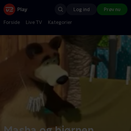
Log ind
Prøv nu
Forside
Live TV
Kategorier
Masha og bjørnen