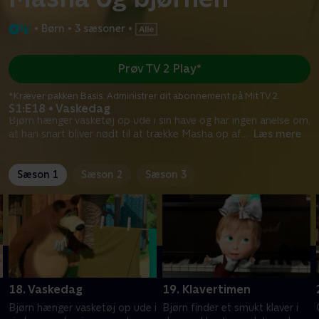
•
Børn
•
3 sæsoner
•
Prøv TV 2 Play*
*Kræver pakken Basis. Administrer dit abonnement på Mit TV 2.
S1:E18 • Vaskedag
Bjørn hænger vasketøj op ude i sin have og har ingen anelse om,
at han snart bliver nødt til at trække Masha op af
...
Læs mere
Sæson 1
Sæson 2
Sæson 3
18. Vaskedag
19. Klavertimen
Bjørn hænger vasketøj op ude i
Bjørn finder et smukt klaver i