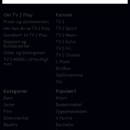
Om TV 2 Play
Kanaler
Priser og abonnement
TV 2
Her kan du se TV 2 Play
TV 2 Sport
Gavekort til TV 2 Play
TV 2 News
Support og
TV 2 Echo
Kundecenter
TV 2 Fri
Vilkår og betingelser
TV 2 Charlie
TV 2 NEWS i offentligt
C More
rum
BritBox
SkyShowtime
Oiii
Kategorier
Populært
Børn
Klovn
Serier
Badehotellet
Film
Sygeplejeskolen
Dokumentar
X Factor
Reality
Bachelor