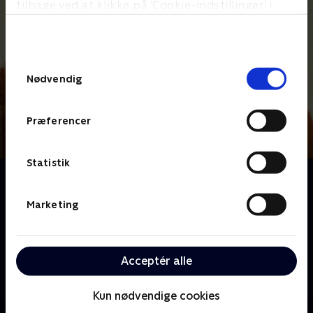
tilbage ved at klikke på ’Cookie-indstillinger’ i
bunden af siden. Læs mere om hvordan TV 2
behandler dine oplysninger i
TV 2s privatlivspolitik
.
Samtykkevalg
Nødvendig
Præferencer
Statistik
Om Masha og bjørnen
Mød Masha, der er energisk som syv vilde heste og
Marketing
ELSKER dyr. Desværre elsker dyr bare ikke Mashas
vilde humør! Men en dag, da Masha forvilder sig ud i
skoven, møder hun en ven for livet: Han er brun, han
Acceptér alle
har pels, og han er omtrent fem gange så stor som
Masha!
Kun nødvendige cookies