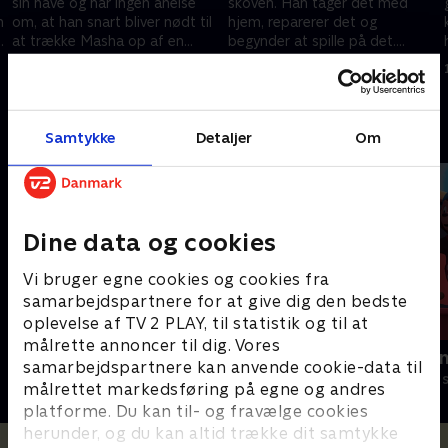
sin have og har ingen anelse
skoven. Han tager det med
n
om, at han snart bliver nødt til
hjem, reparerer det og
at trække Masha op af en
begynder at spille på det.
mudderpøl og ud af et
Masha kan selvfølgelig ikke
1. juli 2016 • 6 min
1. juli 2016 • 6 min
syltetøjsglas.
holde fingrene fra det.
Andre så også
Samtykke
Detaljer
Om
Dine data og cookies
Vi bruger egne cookies og cookies fra
samarbejdspartnere for at give dig den bedste
oplevelse af TV 2 PLAY, til statistik og til at
målrette annoncer til dig. Vores
Gurli Gris
Rasmus Klu
samarbejdspartnere kan anvende cookie-data til
Børneserier • 4 sæsoner
Børneserier • 3
målrettet markedsføring på egne og andres
platforme. Du kan til- og fravælge cookies
herunder, og du kan altid trække dit samtykke