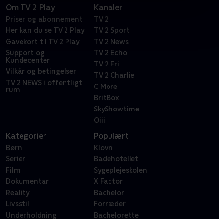
Om TV 2 Play
Kanaler
Priser og abonnement
TV 2
Her kan du se TV 2 Play
TV 2 Sport
Gavekort til TV 2 Play
TV 2 News
Support og
TV 2 Echo
Kundecenter
TV 2 Fri
Vilkår og betingelser
TV 2 Charlie
TV 2 NEWS i offentligt
C More
rum
BritBox
SkyShowtime
Oiii
Kategorier
Populært
Børn
Klovn
Serier
Badehotellet
Film
Sygeplejeskolen
Dokumentar
X Factor
Reality
Bachelor
Livsstil
Forræder
Underholdning
Bachelorette