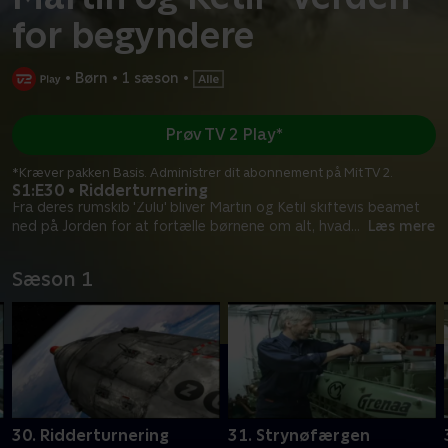
for begyndere
•
Børn
•
1 sæson
•
Prøv TV 2 Play*
*Kræver pakken Basis. Administrer dit abonnement på Mit TV 2.
S1:E30 • Ridderturnering
Fra deres rumskib 'Zulu' bliver Martin og Ketil skiftevis beamet
ned på Jorden for at fortælle børnene om alt, hvad
...
Læs mere
Sæson 1
30. Ridderturnering
31. Strynøfærgen