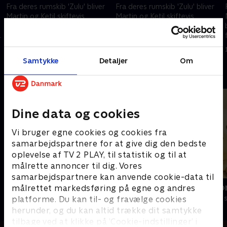
Fra deres rumskib 'Zulu' bliver
Fra deres rumskib 'Zulu' bliver
Martin og Ketil skiftevis
Martin og Ketil skiftevis
beamet ned på Jorden for at
beamet ned på Jorden for at
fortælle børnene om alt, hvad
fortælle børnene om alt, hvad
,
der er vigtigt at vide noget om,
der er vigtigt at vide noget om,
24. september 2004 • 14 min
11. oktober 2004 • 15 min
når man nu er helt ny i verden
når man nu er helt ny i verden
Samtykke
Detaljer
Om
Andre så også
Dine data og cookies
Vi bruger egne cookies og cookies fra
samarbejdspartnere for at give dig den bedste
oplevelse af TV 2 PLAY, til statistik og til at
målrette annoncer til dig. Vores
samarbejdspartnere kan anvende cookie-data til
Miniteve: På bondegården
Vip og Victo
målrettet markedsføring på egne og andres
platforme. Du kan til- og fravælge cookies
Børneserier • 1 sæsoner
Børneserier • 1
herunder, og du kan altid trække dit samtykke
tilbage ved at klikke på ’Cookie-indstillinger’ i