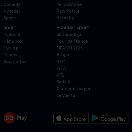
Comedy
Yellowstone
Nyheder
Paw Patrol
Sport
Barnaby
Sport
Populær sport
Fodbold
3F Superliga
Håndbold
Tour de France
Cykling
FIFA VM 2026
Tennis
A Liga
Badminton
ATP
WTA
NFL
Serie A
Diamond League
La Vuelta