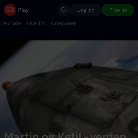
Log ind
Prøv nu
Forside
Live TV
Kategorier
Martin og Ketil - verden