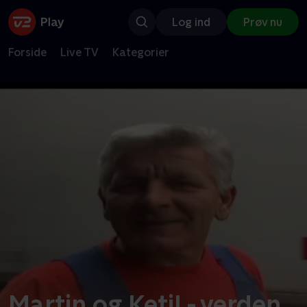
Log ind
Prøv nu
Forside
Live TV
Kategorier
Martin og Ketil - verden