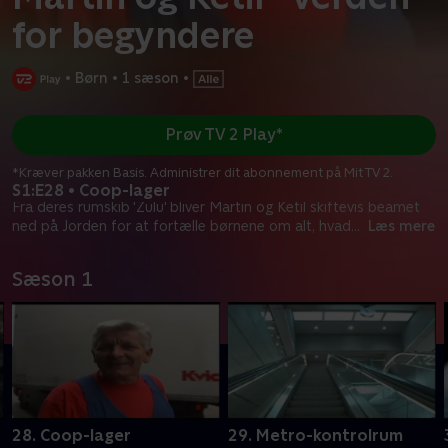
for begyndere
•
Børn
•
1 sæson
•
Prøv TV 2 Play*
*Kræver pakken Basis. Administrer dit abonnement på Mit TV 2.
S1:E28 • Coop-lager
Fra deres rumskib 'Zulu' bliver Martin og Ketil skiftevis beamet
ned på Jorden for at fortælle børnene om alt, hvad
...
Læs mere
Sæson 1
28. Coop-lager
29. Metro-kontrolrum