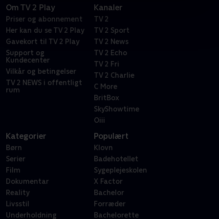
Om TV 2 Play
Kanaler
Priser og abonnement
TV 2
Her kan du se TV 2 Play
TV 2 Sport
Gavekort til TV 2 Play
TV 2 News
Support og
TV 2 Echo
Kundecenter
TV 2 Fri
Vilkår og betingelser
TV 2 Charlie
TV 2 NEWS i offentligt
C More
rum
BritBox
SkyShowtime
Oiii
Kategorier
Populært
Børn
Klovn
Serier
Badehotellet
Film
Sygeplejeskolen
Dokumentar
X Factor
Reality
Bachelor
Livsstil
Forræder
Underholdning
Bachelorette