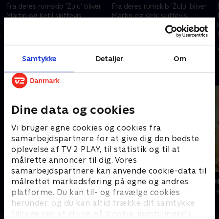
Fra deres rumskib 'Zulu' bliver
Fra deres rumskib 'Zulu' bliver
Martin og Ketil skiftevis
Martin og Ketil skiftevis
beamet ned på Jorden for at
beamet ned på Jorden for at
fortælle børnene om alt, hvad
fortælle børnene om alt, hvad
,
der er vigtigt at vide noget om,
der er vigtigt at vide noget om,
21. september 2004 • 16 min
23. september 2004 • 15 min
når man nu er helt ny i verden
når man nu er helt ny i verden
Samtykke
Detaljer
Om
Andre så også
Dine data og cookies
Vi bruger egne cookies og cookies fra
samarbejdspartnere for at give dig den bedste
oplevelse af TV 2 PLAY, til statistik og til at
målrette annoncer til dig. Vores
samarbejdspartnere kan anvende cookie-data til
Miniteve: På bondegården
Vip og Victo
målrettet markedsføring på egne og andres
platforme. Du kan til- og fravælge cookies
Børneserier • 1 sæsoner
Børneserier • 1
herunder, og du kan altid trække dit samtykke
tilbage ved at klikke på ’Cookie-indstillinger’ i