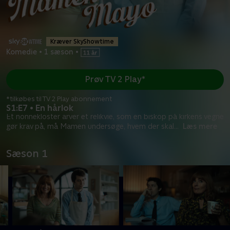
Kræver SkyShowtime
Komedie
•
1 sæson
•
Prøv TV 2 Play*
*tilkøbes til TV 2 Play abonnement
S1:E7 • En hårlok
Et nonnekloster arver et relikvie, som en biskop på kirkens vegne
gør krav på, må Mamen undersøge, hvem der skal
...
Læs mere
Sæson 1