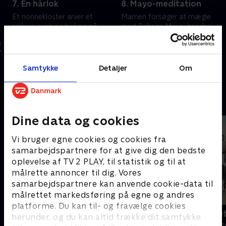
7. En hårlok
8. Mayo-meditation
Et nonnekloster arver et
Mamen forsøger at mægle
relikvie, som en biskop på
med Rebeca Mayo, hendes
kirkens vegne gør krav på, må
søster, som er svær at have
e
Mamen undersøge, hvem der
med at gøre
,
skal passe på relikviet i de
27. februar 2025 • 22 min
27. februar 2025 • 36 min
næste 2.000 år
Samtykke
Detaljer
Om
Andre så også
Dine data og cookies
Vi bruger egne cookies og cookies fra
samarbejdspartnere for at give dig den bedste
oplevelse af TV 2 PLAY, til statistik og til at
målrette annoncer til dig. Vores
samarbejdspartnere kan anvende cookie-data til
målrettet markedsføring på egne og andres
platforme. Du kan til- og fravælge cookies
Klovn
Badehotelle
herunder, og du kan altid trække dit samtykke
Komedie • 11 sæsoner
Drama • 10 sæs