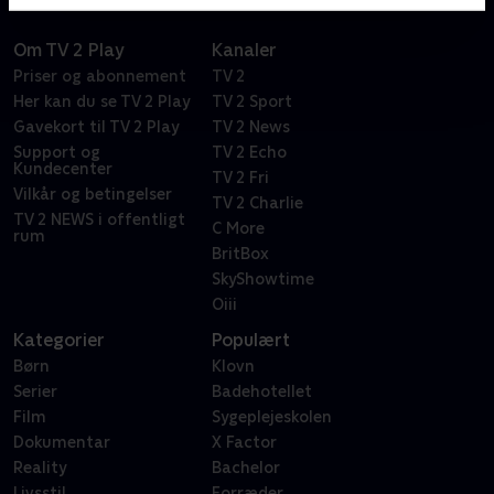
Om TV 2 Play
Kanaler
Priser og abonnement
TV 2
Her kan du se TV 2 Play
TV 2 Sport
Gavekort til TV 2 Play
TV 2 News
Support og
TV 2 Echo
Kundecenter
TV 2 Fri
Vilkår og betingelser
TV 2 Charlie
TV 2 NEWS i offentligt
C More
rum
BritBox
SkyShowtime
Oiii
Kategorier
Populært
Børn
Klovn
Serier
Badehotellet
Film
Sygeplejeskolen
Dokumentar
X Factor
Reality
Bachelor
Livsstil
Forræder