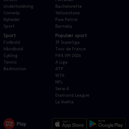
Underholdning
Bachelorette
Comedy
Yellowstone
Nyheder
Paw Patrol
Sport
Barnaby
Sport
Populær sport
Fodbold
3F Superliga
Håndbold
Tour de France
Cykling
FIFA VM 2026
Tennis
A Liga
Badminton
ATP
WTA
NFL
Serie A
Diamond League
La Vuelta