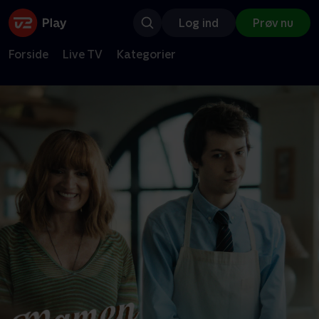
Log ind
Prøv nu
Forside
Live TV
Kategorier