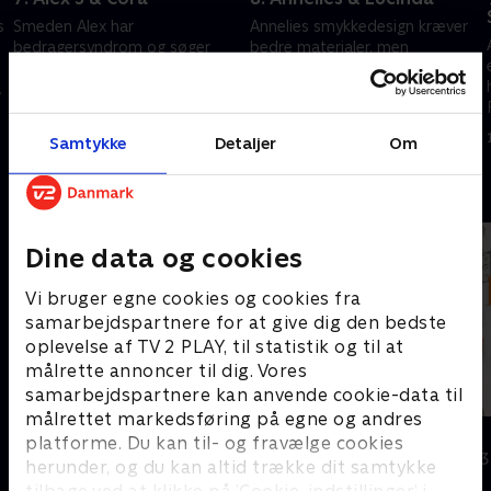
s
Smeden Alex har
Annelies smykkedesign kræver
bedragersyndrom og søger
bedre materialer, men
hjælp, mens Cora er fast
indkomsten er lav. Lucindas
besluttet på at blive
makeup-pensler kan blive til en
møbeldesigner og sige sit job
god forretning, men er det nok
1. maj 2023 • 43 min
1. maj 2023 • 43 min
op i London.
indtægt?
Samtykke
Detaljer
Om
Andre så også
Dine data og cookies
Vi bruger egne cookies og cookies fra
samarbejdspartnere for at give dig den bedste
oplevelse af TV 2 PLAY, til statistik og til at
målrette annoncer til dig. Vores
samarbejdspartnere kan anvende cookie-data til
målrettet markedsføring på egne og andres
Verdens største opdagelser
Rig på sex
platforme. Du kan til- og fravælge cookies
Dokumentar • 2 sæsoner
Dokumentar • 3
herunder, og du kan altid trække dit samtykke