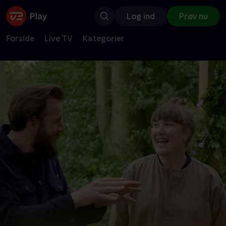
Log ind
Prøv nu
Forside
Live TV
Kategorier