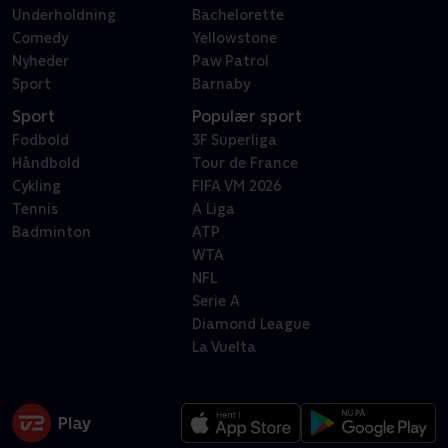
Underholdning
Bachelorette
Comedy
Yellowstone
Nyheder
Paw Patrol
Sport
Barnaby
Sport
Populær sport
Fodbold
3F Superliga
Håndbold
Tour de France
Cykling
FIFA VM 2026
Tennis
A Liga
Badminton
ATP
WTA
NFL
Serie A
Diamond League
La Vuelta