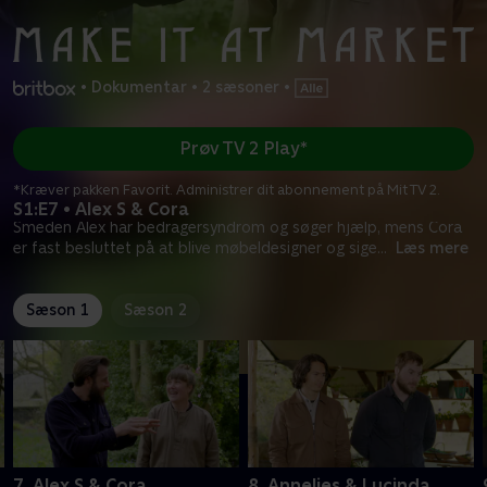
•
Dokumentar
•
2 sæsoner
•
Prøv TV 2 Play*
*Kræver pakken Favorit. Administrer dit abonnement på Mit TV 2.
S1:E7 • Alex S & Cora
Smeden Alex har bedragersyndrom og søger hjælp, mens Cora
er fast besluttet på at blive møbeldesigner og sige
...
Læs mere
Sæson 1
Sæson 2
7. Alex S & Cora
8. Annelies & Lucinda