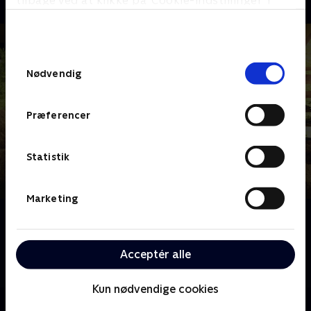
tilbage ved at klikke på ’Cookie-indstillinger’ i
bunden af siden. Læs mere om hvordan TV 2
behandler dine oplysninger i
TV 2s privatlivspolitik
.
Samtykkevalg
Nødvendig
Præferencer
Statistik
Marketing
Om Make it at Market
Sammen med eksperter guider værten Dom Chinea
en gruppe amatørhåndværkere, der har ambitionen
Acceptér alle
om at blive iværksættere.
Kun nødvendige cookies