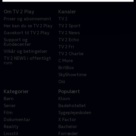
Om TV 2 Play
Kanaler
Priser og abonnement
TV 2
Her kan du se TV 2 Play
TV 2 Sport
Gavekort til TV 2 Play
TV 2 News
Support og
TV 2 Echo
Kundecenter
TV 2 Fri
Vilkår og betingelser
TV 2 Charlie
TV 2 NEWS i offentligt
C More
rum
BritBox
SkyShowtime
Oiii
Kategorier
Populært
Børn
Klovn
Serier
Badehotellet
Film
Sygeplejeskolen
Dokumentar
X Factor
Reality
Bachelor
Livsstil
Forræder