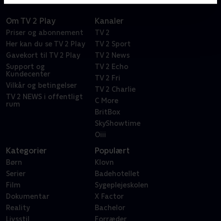
Om TV 2 Play
Kanaler
Priser og abonnement
TV 2
Her kan du se TV 2 Play
TV 2 Sport
Gavekort til TV 2 Play
TV 2 News
Support og
TV 2 Echo
Kundecenter
TV 2 Fri
Vilkår og betingelser
TV 2 Charlie
TV 2 NEWS i offentligt
C More
rum
BritBox
SkyShowtime
Oiii
Kategorier
Populært
Børn
Klovn
Serier
Badehotellet
Film
Sygeplejeskolen
Dokumentar
X Factor
Reality
Bachelor
Livsstil
Forræder