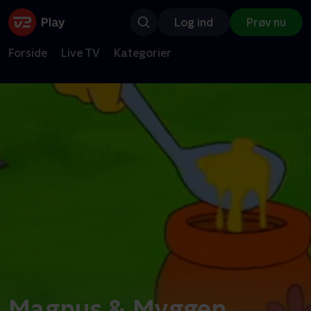
Log ind
Prøv nu
Forside
Live TV
Kategorier
Magnus & Myggen