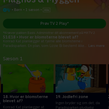
•
Børn
•
1 sæson
•
Prøv TV 2 Play*
*Kræver pakken Basis. Administrer dit abonnement på Mit TV 2.
S1:E18 • Hvor er blomsterne blevet af?
Konrad Kat planlægger at fjerne alle blomsterne i
Paradisparken. En plan, som Lizzie Bi bestemt ikke
...
Læs mere
Sæson 1
18. Hvor er blomsterne
19. Jodlefri zone
blevet af?
s
Ingen bryder sig om det, da
Konrad Kat planlægger at
Paradisparken pludselig