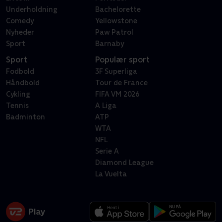
Underholdning
Bachelorette
Comedy
Yellowstone
Nyheder
Paw Patrol
Sport
Barnaby
Sport
Populær sport
Fodbold
3F Superliga
Håndbold
Tour de France
Cykling
FIFA VM 2026
Tennis
A Liga
Badminton
ATP
WTA
NFL
Serie A
Diamond League
La Vuelta