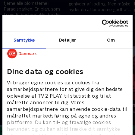
fjerne alle blomsterne i
genlyder af jodling. Men måske
Paradisparken. En plan, som
nyder én af beboerne godt af
Lizzie Bi bestemt ikke bryder
den tungerullende sang.
1. december 2020 • 13 min
sig om.
1. december 2020 • 13 min
Andre så også
Samtykke
Detaljer
Om
Dine data og cookies
Vi bruger egne cookies og cookies fra
samarbejdspartnere for at give dig den bedste
oplevelse af TV 2 PLAY, til statistik og til at
målrette annoncer til dig. Vores
Jungledyret Hugo
Rasmus Klu
samarbejdspartnere kan anvende cookie-data til
Børneserier • 1 sæsoner
Børneserier • 3
målrettet markedsføring på egne og andres
platforme. Du kan til- og fravælge cookies
herunder, og du kan altid trække dit samtykke